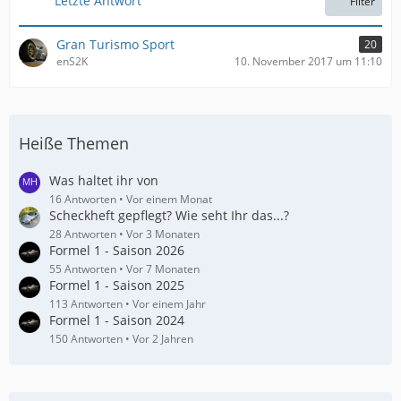
Letzte Antwort
Filter
ä
g
e
Gran Turismo Sport
20
enS2K
10. November 2017 um 11:10
Heiße Themen
Was haltet ihr von
16 Antworten
Vor einem Monat
Scheckheft gepflegt? Wie seht Ihr das...?
28 Antworten
Vor 3 Monaten
Formel 1 - Saison 2026
55 Antworten
Vor 7 Monaten
Formel 1 - Saison 2025
113 Antworten
Vor einem Jahr
Formel 1 - Saison 2024
150 Antworten
Vor 2 Jahren