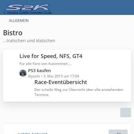
ALLGEMEIN
Bistro
...tratschen und klatschen
Live for Speed, NFS, GT4
Für alle Fans von Autorennen ...
L
PS3 kaufen
e
Kiyoshi
3. Mai 2015 um 17:04
Race-Eventübersicht
t
z
Der schelle Weg zur Übersicht über alle anstehenden
t
Termine.
e
B
e
i
t
r