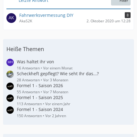
Letzte Antwort
Filter
ä
g
e
Fahrwerksvermessung DIY
8
AkaS2K
2. Oktober 2020 um 12:28
Heiße Themen
Was haltet ihr von
16 Antworten
Vor einem Monat
Scheckheft gepflegt? Wie seht Ihr das...?
28 Antworten
Vor 3 Monaten
Formel 1 - Saison 2026
55 Antworten
Vor 7 Monaten
Formel 1 - Saison 2025
113 Antworten
Vor einem Jahr
Formel 1 - Saison 2024
150 Antworten
Vor 2 Jahren