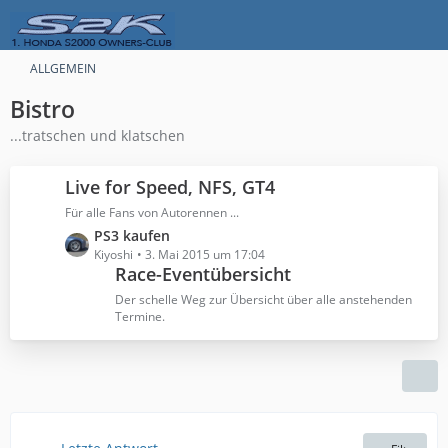
ALLGEMEIN
Bistro
...tratschen und klatschen
Live for Speed, NFS, GT4
Für alle Fans von Autorennen ...
L
PS3 kaufen
e
Kiyoshi
3. Mai 2015 um 17:04
Race-Eventübersicht
t
z
Der schelle Weg zur Übersicht über alle anstehenden
t
Termine.
e
B
e
i
t
r