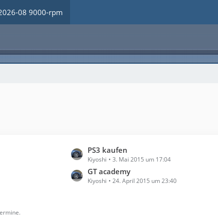
2026-08 9000-rpm
L
PS3 kaufen
Kiyoshi
3. Mai 2015 um 17:04
e
t
GT academy
Kiyoshi
24. April 2015 um 23:40
z
t
e
Termine.
B