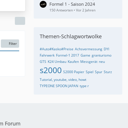
Formel 1 - Saison 2024
150 Antworten
Vor 2 Jahren
Themen-Schlagwortwolke
Filter
#Auto#Kasko#Preise
Achsvermessung
DYI
Fahrwerk
Formel-1 2017
Game
granturismo
GTS
K24 Umbau
Kaufen
Messgerät
neu
s2000
S2000 Papier
Spiel
Spur
Sturz
Tutorial, youtube, video, howt
TYPEONE SPOON JAPAN
type r
em Forum