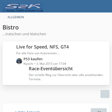
ALLGEMEIN
Bistro
...tratschen und klatschen
Live for Speed, NFS, GT4
Für alle Fans von Autorennen ...
L
PS3 kaufen
e
Kiyoshi
3. Mai 2015 um 17:04
Race-Eventübersicht
t
z
Der schelle Weg zur Übersicht über alle anstehenden
t
Termine.
e
B
e
i
t
r