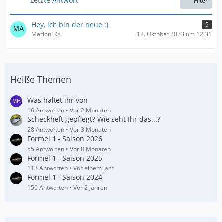
Letzte Antwort
Filter
ä
g
e
Hey, ich bin der neue :)
9
MarlonFK8
12. Oktober 2023 um 12:31
Heiße Themen
Was haltet ihr von
16 Antworten
Vor 2 Monaten
Scheckheft gepflegt? Wie seht Ihr das...?
28 Antworten
Vor 3 Monaten
Formel 1 - Saison 2026
55 Antworten
Vor 8 Monaten
Formel 1 - Saison 2025
113 Antworten
Vor einem Jahr
Formel 1 - Saison 2024
150 Antworten
Vor 2 Jahren