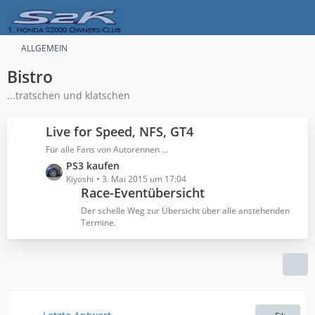
ALLGEMEIN
Bistro
...tratschen und klatschen
Live for Speed, NFS, GT4
Für alle Fans von Autorennen ...
L
PS3 kaufen
e
Kiyoshi
3. Mai 2015 um 17:04
Race-Eventübersicht
t
z
Der schelle Weg zur Übersicht über alle anstehenden
t
Termine.
e
B
e
i
t
r