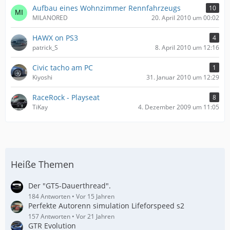
Aufbau eines Wohnzimmer Rennfahrzeugs
10
MILANORED
20. April 2010 um 00:02
HAWX on PS3
4
patrick_S
8. April 2010 um 12:16
Civic tacho am PC
1
Kiyoshi
31. Januar 2010 um 12:29
RaceRock - Playseat
8
TiKay
4. Dezember 2009 um 11:05
Heiße Themen
Der "GT5-Dauerthread".
184 Antworten
Vor 15 Jahren
Perfekte Autorenn simulation Lifeforspeed s2
157 Antworten
Vor 21 Jahren
GTR Evolution