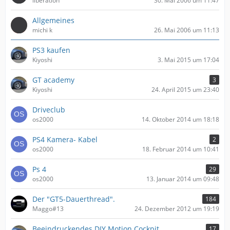
liberation
30. Mai 2006 um 11:47
Allgemeines
michi k
26. Mai 2006 um 11:13
PS3 kaufen
Kiyoshi
3. Mai 2015 um 17:04
GT academy
3
Kiyoshi
24. April 2015 um 23:40
Driveclub
os2000
14. Oktober 2014 um 18:18
PS4 Kamera- Kabel
2
os2000
18. Februar 2014 um 10:41
Ps 4
29
os2000
13. Januar 2014 um 09:48
Der "GT5-Dauerthread".
184
Maggo#13
24. Dezember 2012 um 19:19
Beeindruckendes DIY Motion Cockpit
17