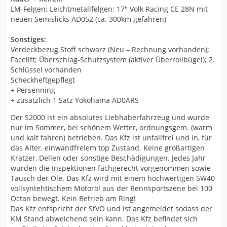
LM-Felgen; Leichtmetallfelgen: 17" Volk Racing CE 28N mit
neuen Semislicks AD052 (ca. 300km gefahren)
Sonstiges:
Verdeckbezug Stoff schwarz (Neu – Rechnung vorhanden);
Facelift; Überschlag-Schutzsystem (aktiver Überrollbügel); 2.
Schlüssel vorhanden
Scheckheftgepflegt
+ Persenning
+ zusätzlich 1 Satz Yokohama AD0ARS
Der S2000 ist ein absolutes Liebhaberfahrzeug und wurde
nur im Sommer, bei schönem Wetter, ordnungsgem. (warm
und kalt fahren) betrieben. Das Kfz ist unfallfrei und in, für
das Alter, einwandfreiem top Zustand. Keine großartigen
Kratzer, Dellen oder sonstige Beschädigungen. Jedes Jahr
wurden die Inspektionen fachgerecht vorgenommen sowie
Tausch der Öle. Das Kfz wird mit einem hochwertigen 5W40
vollsyntehtischem Motoröl aus der Rennsportszene bei 100
Octan bewegt. Kein Betrieb am Ring!
Das Kfz entspricht der StVO und ist angemeldet sodass der
KM Stand abweichend sein kann. Das Kfz befindet sich