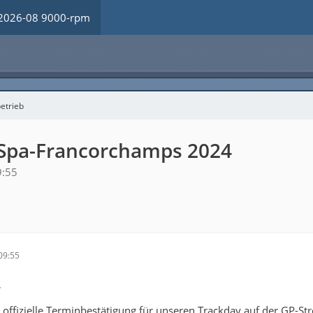
2026-08 9000-rpm
etrieb
 Spa-Francorchamps 2024
9:55
09:55
,
e offizielle Terminbestätigung für unseren Trackday auf der GP