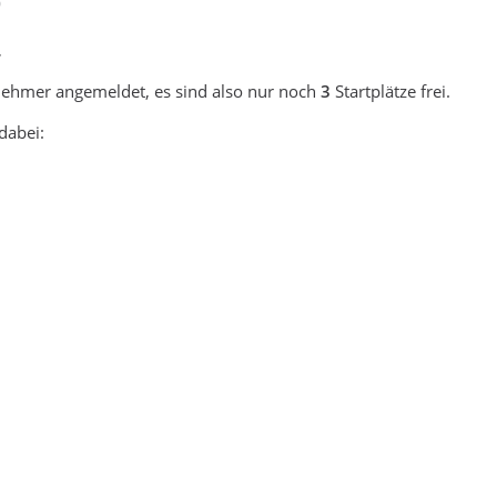
0
,
lnehmer angemeldet, es sind also nur noch
3
Startplätze frei.
dabei: