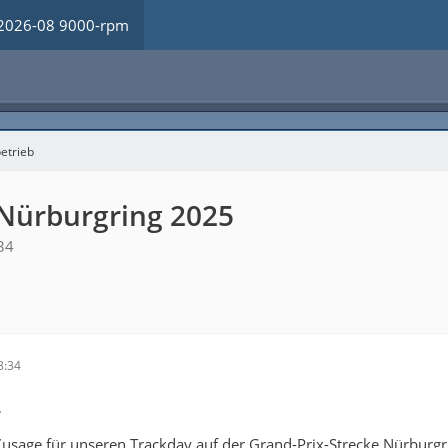
2026-08 9000-rpm
etrieb
 Nürburgring 2025
34
8:34
,
Zusage für unseren Trackday auf der Grand-Prix-Strecke Nürburgr