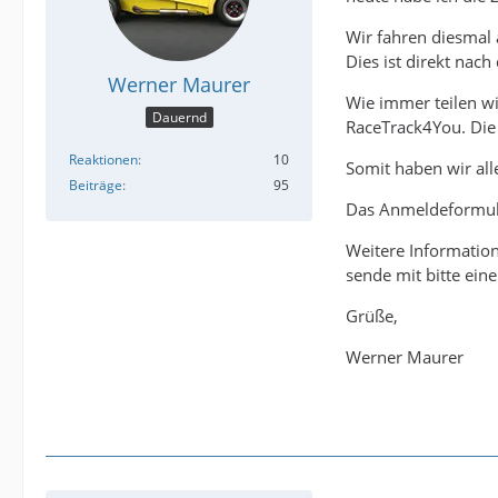
Wir fahren diesmal
Dies ist direkt na
Werner Maurer
Wie immer teilen wi
Dauernd
RaceTrack4You. Die 
Reaktionen
10
Somit haben wir all
Beiträge
95
Das Anmeldeformula
Weitere Informatio
sende mit bitte ei
Grüße,
Werner Maurer