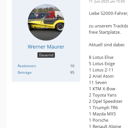
11. Juni 2025 um 15:50
Liebe S2000-Fahrer
zu unserem Trackday
freie Startplätze.
Aktuell sind dabei:
Werner Maurer
Dauernd
8 Lotus Elise
5 Lotus Exige
Reaktionen
10
1 Lotus 2-11
Beiträge
95
2 Ariel Atom
11 Seven
1 KTM X-Bow
2 Toyota Yaris
2 Opel Speedster
1 Triumph TR6
1 Mazda MX5
1 Porsche
1 Renault Alpine