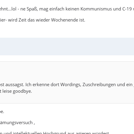
elehnt...lol - ne Spaß, mag einfach keinen Kommunismus und C-19
bier- wird Zeit das wieder Wochenende ist.
elbst aussagst. Ich erkenne dort Wordings, Zuschreibungen und e
t leise goodbye.
e.
hämungsversuch ,
n und intellektuellen Hochgrund aus agieren würdest.