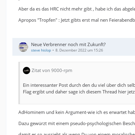
Aber da es das HRC nicht mehr gibt , habe ich das abg
Apropos "Tropfen" : Jetzt gibts erst mal nen Feierabend
Neue Verbrenner noch mit Zukunft?
steve hislop
8. Dezember 2022 um 15:26
Zitat von 9000-rpm
Ein interessanter Post durch den du viel über dich s
Flag ergibt und daher sage ich diesem Thread hier jetz
AdHominem und kein Argument-wie ich es erwartet hab
Dazu gewürzt mit einem pseudo-psychologischen Besc
damit es so aussieht als wenn Du von einem moralische