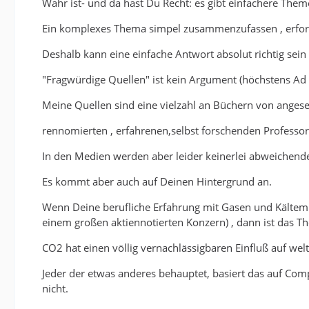
Wahr ist- und da hast Du Recht: es gibt einfachere Them
Ein komplexes Thema simpel zusammenzufassen , erforder
Deshalb kann eine einfache Antwort absolut richtig sein
"Fragwürdige Quellen" ist kein Argument (höchstens Ad 
Meine Quellen sind eine vielzahl an Büchern von anges
rennomierten , erfahrenen,selbst forschenden Professo
In den Medien werden aber leider keinerlei abweichend
Es kommt aber auch auf Deinen Hintergrund an.
Wenn Deine berufliche Erfahrung mit Gasen und Kältemi
einem großen aktiennotierten Konzern) , dann ist das Th
CO2 hat einen völlig vernachlässigbaren Einfluß auf we
Jeder der etwas anderes behauptet, basiert das auf Comp
nicht.