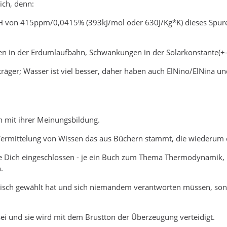
ich, denn:
e H von 415ppm/0,0415% (393kJ/mol oder 630J/Kg*K) dieses Spur
ten in der Erdumlaufbahn, Schwankungen in der Solarkonstante(+-
träger; Wasser ist viel besser, daher haben auch ElNino/ElNina un
 mit ihrer Meinungsbildung.
 Vermittelung von Wissen das aus Büchern stammt, die wiederum 
ute Dich eingeschlossen - je ein Buch zum Thema Thermodynamik,
.
isch gewählt hat und sich niemandem verantworten müssen, sonde
ei und sie wird mit dem Brustton der Überzeugung verteidigt.