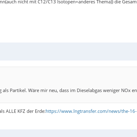
nn(auch nicht mit C12/C13 Isotopen=anderes Thema)) die Gesamt
als Partikel. Wäre mir neu, dass im Dieselabgas weniger NOx enth
ls ALLE KFZ der Erde:
https://www.lngtransfer.com/news/the-16-