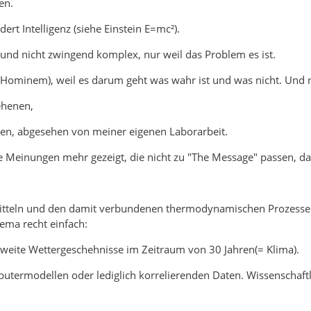
en.
t Intelligenz (siehe Einstein E=mc²).
 und nicht zwingend komplex, nur weil das Problem es ist.
Hominem), weil es darum geht was wahr ist und was nicht. Und ni
ehenen,
ren, abgesehen von meiner eigenen Laborarbeit.
e Meinungen mehr gezeigt, die nicht zu "The Message" passen, da
tteln und den damit verbundenen thermodynamischen Prozessen v
ema recht einfach:
ltweite Wettergeschehnisse im Zeitraum von 30 Jahren(= Klima).
utermodellen oder lediglich korrelierenden Daten. Wissenschaftli