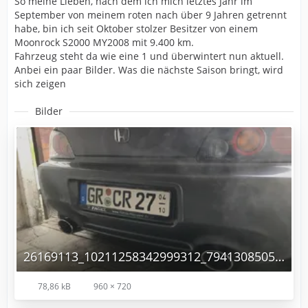
So meine Lieben, nach dem ich mich letztes Jahr im
September von meinem roten nach über 9 Jahren getrennt
habe, bin ich seit Oktober stolzer Besitzer von einem
Moonrock S2000 MY2008 mit 9.400 km.
Fahrzeug steht da wie eine 1 und überwintert nun aktuell.
Anbei ein paar Bilder. Was die nächste Saison bringt, wird
sich zeigen
Bilder
26169113_10211258342999312_7941308505933951742_n.jpg
78,86 kB
960 × 720