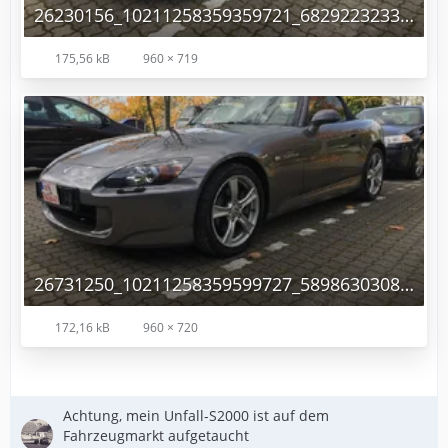
26230156_10211258359359721_682922323364872532_n-2.jpg
175,56 kB
960 × 719
26731250_10211258359599727_58986303088207449_n.jpg
172,16 kB
960 × 720
Achtung, mein Unfall-S2000 ist auf dem
Fahrzeugmarkt aufgetaucht