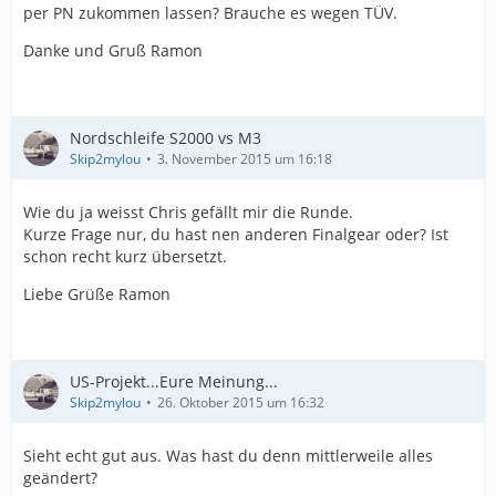
hat er einen präzisen Popo-Meter, der dem Fahrwerk
per PN zukommen lassen? Brauche es wegen TÜV.
den letzten Finish gibt. Wohl gemerkt, dass ich kein
Danke und Gruß Ramon
Profifahrer bin und jeder noch individueller das Ganze
anpassen (lassen) kann, aber für mich ist es eine
Referenz jetzt.
Interessanterweise benötigte mein S keine Einstellung
der Radlast, Chris kann erklären warum:
Nordschleife S2000 vs M3
Skip2mylou
3. November 2015 um 16:18
Wie du ja weisst Chris gefällt mir die Runde.
Kurze Frage nur, du hast nen anderen Finalgear oder? Ist
schon recht kurz übersetzt.
Liebe Grüße Ramon
US-Projekt...Eure Meinung...
Skip2mylou
26. Oktober 2015 um 16:32
Sieht echt gut aus. Was hast du denn mittlerweile alles
Steht von der Höhe echt mega gut da!
geändert?