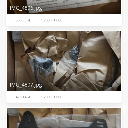
IMG_4806.jpg
556,83 kB
1.200 × 1.600
IMG_4807.jpg
475,14 kB
1.200 × 1.600