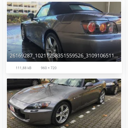
26169287_10211258351559526_3109106511023826003_n.jpg
111,88 kB
960 × 720