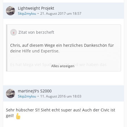
Lightweight Projekt
Skip2mylou
21. August 2017 um 18:57
Zitat von berzcheft
Chris, auf diesem Wege ein herzliches Dankeschön für
deine Hilfe und Expertise.
Es hat Mega viel Spaß gemacht und wir haben das
Alles anzeigen
geschafft, was wir uns vorgenommen hatten. Endlich
mal was für die Seele
Ich habe viel gelernt und das Endresultat kann sich
martinej9's S2000
sehen lassen.
Skip2mylou
11. August 2016 um 18:03
Sehr hübscher S!! Sieht echt super aus! Auch der Civic ist
geil!