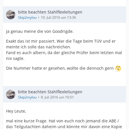
bitte beachten Stahlflexleitungen
Skip2mylou
10. Juli 2016 um 13:36
Ja genau meine die von Goodrigde.
Exakt das ist mir passiert. War die Tage beim TÜV und er
meinte ich solle das nachreichen.
Fand es auch albern, da der gleiche Prüfer beim letzten mal
Dein fahrerrisches Können hat mich schwer begeistert.
nix sagte.
Ich bin mir sicher, dass der S jetzt richtig eingestellt ist -
ich muss mich da noch rantasten und ggf. die Dämpfer
Die Nummer hatte er gesehen, wollte die dennoch gern
verstellen, aber die Heimfahrt war schon der Hammer.
TÜV am Abend gegen 21h - nur möglich bei euch im Pott
Weltklasse!
bitte beachten Stahlflexleitungen
Skip2mylou
8. Juli 2016 um 10:51
@All:
Hey Leute,
Also wer sein Fahrwerk einstellen lassen will, ist beim
mal eine kurze Frage. Hat von euch noch jemand die ABE /
Chris sehr gut aufgehoben. Neben Schrauber-Erfahrung
das Teilgutachten daheim und könnte mir davon eine Kopie