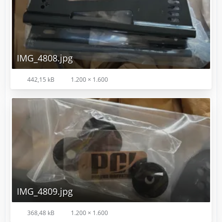
IMG_4808.jpg
442,15 kB
1.200 × 1.600
IMG_4809.jpg
368,48 kB
1.200 × 1.600