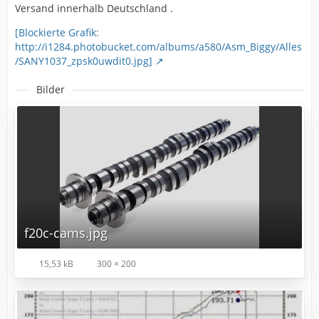
Versand innerhalb Deutschland .
[Blockierte Grafik:
http://i1284.photobucket.com/albums/a580/Asm_Biggy/Alles
/SANY1037_zpsk0uwdit0.jpg]
Bilder
f20c-cams.jpg
15,53 kB
300 × 200