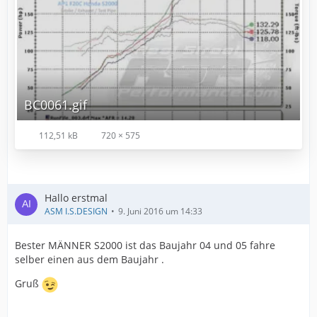
BC0061.gif
112,51 kB
720 × 575
Hallo erstmal
ASM I.S.DESIGN
9. Juni 2016 um 14:33
Bester MÄNNER S2000 ist das Baujahr 04 und 05 fahre
selber einen aus dem Baujahr .
Gruß