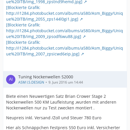
ue%20ITB/img_1998_zpstnd9hemd.jpg]
[Blockierte Grafik:
http://i1284.photobucket.com/albums/a580/Asm_Biggy/Uniq
ue%20ITB/img_2055_zps144l0gi1.jpg]
[Blockierte Grafik:
http://i1284.photobucket.com/albums/a580/Asm_Biggy/Uniq
ue%20ITB/img_2009_zpsodf6wu88.jpg]
[Blockierte Grafik:
http://i1284.photobucket.com/albums/a580/Asm_Biggy/Uniq
ue%20ITB/img_2007_zpsicwd6eip.jpg]
Tuning Nockenwellen S2000
ASM I.S.DESIGN
9. Juni 2016 um 14:44
Biete einen Neuwertigen Satz Brian Crower Stage 2
Nockenwellen 500 KM Laufleistung ,wurden mit anderen
Nockenwellen nur zu Test zwecken montiert .
Neupreis inkl. Versand /Zoll und Steuer 780 Euro
Hier als Schnäppchen Festpreis 550 Euro inkl. Versicherter