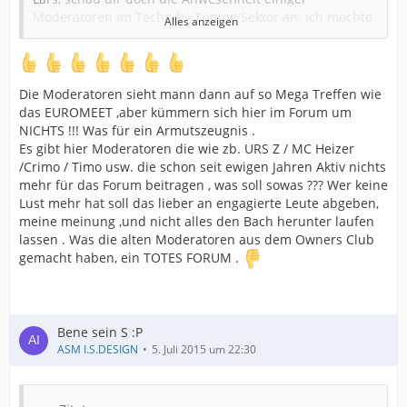
Moderatoren im Technik - Tuning Sektor an. Ich möchte
Alles anzeigen
deren Fachkompetenz nicht in Frage stellen.
Andererseits kam da auch nicht allzu viel rüber. Für
mich gesprochen, sollte da langsam eine aktive
Umbesetzung stattfinden.
Die Moderatoren sieht mann dann auf so Mega Treffen wie
Bernd, Robby und Co. fallen mir da spontan ein, sorry
das EUROMEET ,aber kümmern sich hier im Forum um
so jetzt haut druff
wenn ich namentlich Jemanden vergessen haben sollte.
NICHTS !!! Was für ein Armutszeugnis .
Es ist verdammt schade, das soviel Fachwissen kaputt
Es gibt hier Moderatoren die wie zb. URS Z / MC Heizer
geht, nur weil diese Freds ständig zu gemüllt werden.
/Crimo / Timo usw. die schon seit ewigen Jahren Aktiv nichts
In anderen Foren wo ich ab und an aktiv bin, werden
mehr für das Forum beitragen , was soll sowas ??? Wer keine
sinnfreie Kommentare gnadenlos gelöscht oder die User
Lust mehr hat soll das lieber an engagierte Leute abgeben,
werden ermahnt.
meine meinung ,und nicht alles den Bach herunter laufen
Dann bleibt das auch für neue Mitglieder verständlich
lassen . Was die alten Moderatoren aus dem Owners Club
und interessant.
gemacht haben, ein TOTES FORUM .
Von gemeinsamen reinen S2000 Treffen mit jährlich
wechselnden LOCATIONS ganz zu schweigen - das Salz
in der Suppe
Bene sein S :P
ASM I.S.DESIGN
5. Juli 2015 um 22:30