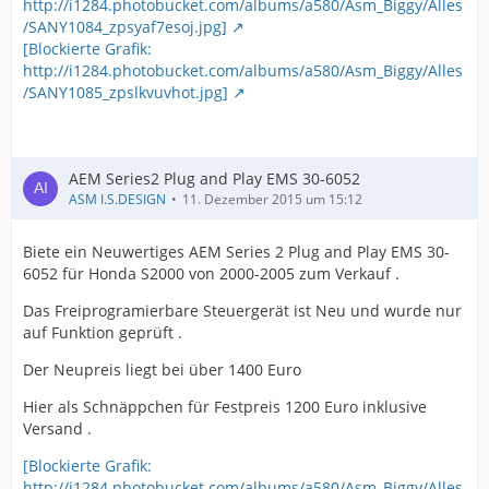
http://i1284.photobucket.com/albums/a580/Asm_Biggy/Alles
/SANY1084_zpsyaf7esoj.jpg]
[Blockierte Grafik:
http://i1284.photobucket.com/albums/a580/Asm_Biggy/Alles
/SANY1085_zpslkvuvhot.jpg]
AEM Series2 Plug and Play EMS 30-6052
ASM I.S.DESIGN
11. Dezember 2015 um 15:12
Biete ein Neuwertiges AEM Series 2 Plug and Play EMS 30-
6052 für Honda S2000 von 2000-2005 zum Verkauf .
Das Freiprogramierbare Steuergerät ist Neu und wurde nur
auf Funktion geprüft .
Der Neupreis liegt bei über 1400 Euro
Hier als Schnäppchen für Festpreis 1200 Euro inklusive
Versand .
[Blockierte Grafik:
http://i1284.photobucket.com/albums/a580/Asm_Biggy/Alles