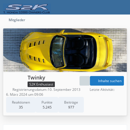
Mitglieder
Twinky
Inhalte suchen
S2K Enthusiast
Registrierungsdatum
10. September 2013
Letzte Aktivität
6. März 2024 um 09:06
Reaktionen
Punkte
Beiträge
35
5.245
977