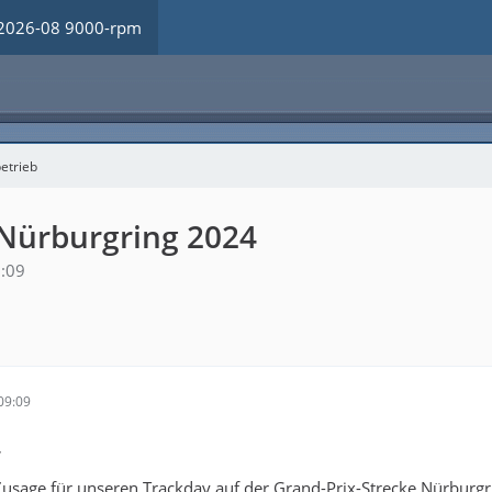
2026-08 9000-rpm
etrieb
 Nürburgring 2024
:09
09:09
,
Zusage für unseren Trackday auf der Grand-Prix-Strecke Nürburgr