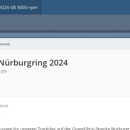
2026-08 9000-rpm
etrieb
 Nürburgring 2024
:09
09:09
,
Zusage für unseren Trackday auf der Grand-Prix-Strecke Nürburgr