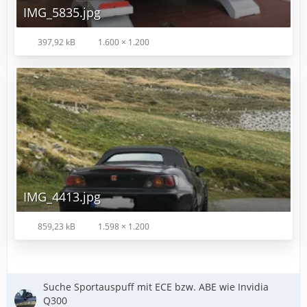
IMG_5835.jpg
397,92 kB
1.600 × 1.200
IMG_4413.jpg
859,23 kB
1.598 × 1.200
Suche Sportauspuff mit ECE bzw. ABE wie Invidia
Q300