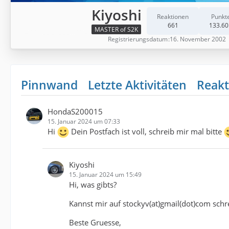
Kiyoshi
Reaktionen
Punkt
661
133.60
MASTER of S2K
Registrierungsdatum
16. November 2002
Pinnwand
Letzte Aktivitäten
Reakt
HondaS200015
15. Januar 2024 um 07:33
Hi
Dein Postfach ist voll, schreib mir mal bitte
Kiyoshi
15. Januar 2024 um 15:49
Hi, was gibts?
Kannst mir auf stockyv(at)gmail(dot)com schr
Beste Gruesse,