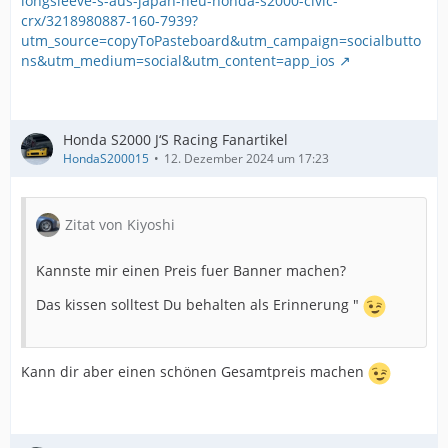
longsleeve-s-aus-japan-neu-honda-s2000-civic-
crx/3218980887-160-7939?
utm_source=copyToPasteboard&utm_campaign=socialbutto
ns&utm_medium=social&utm_content=app_ios
Honda S2000 J‘S Racing Fanartikel
HondaS200015
12. Dezember 2024 um 17:23
Zitat von Kiyoshi
Kannste mir einen Preis fuer Banner machen?
Das kissen solltest Du behalten als Erinnerung "
Kann dir aber einen schönen Gesamtpreis machen