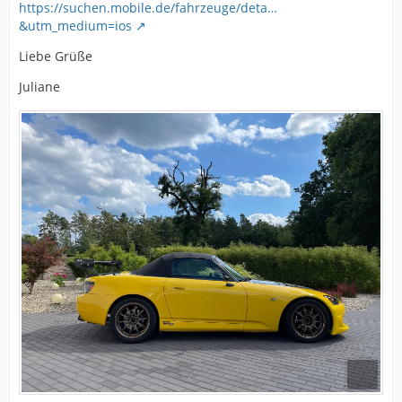
https://suchen.mobile.de/fahrzeuge/deta…
&utm_medium=ios
Liebe Grüße
Juliane