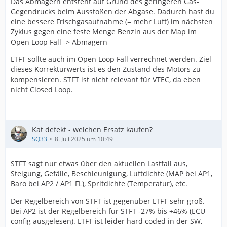
Das Abmagern entsteht auf Grund des geringeren Gas-
Gegendrucks beim Ausstoßen der Abgase. Dadurch hast du
eine bessere Frischgasaufnahme (= mehr Luft) im nächsten
Zyklus gegen eine feste Menge Benzin aus der Map im
Open Loop Fall -> Abmagern
LTFT sollte auch im Open Loop Fall verrechnet werden. Ziel
dieses Korrekturwerts ist es den Zustand des Motors zu
kompensieren. STFT ist nicht relevant für VTEC, da eben
nicht Closed Loop.
Kat defekt - welchen Ersatz kaufen?
SQ33
8. Juli 2025 um 10:49
STFT sagt nur etwas über den aktuellen Lastfall aus,
Steigung, Gefälle, Beschleunigung, Luftdichte (MAP bei AP1,
Baro bei AP2 / AP1 FL), Spritdichte (Temperatur), etc.
Der Regelbereich von STFT ist gegenüber LTFT sehr groß.
Bei AP2 ist der Regelbereich für STFT -27% bis +46% (ECU
config ausgelesen). LTFT ist leider hard coded in der SW,