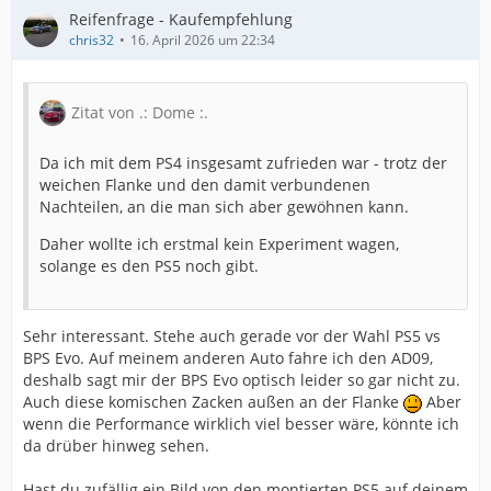
Reifenfrage - Kaufempfehlung
chris32
16. April 2026 um 22:34
Zitat von .: Dome :.
Da ich mit dem PS4 insgesamt zufrieden war - trotz der
weichen Flanke und den damit verbundenen
Nachteilen, an die man sich aber gewöhnen kann.
Daher wollte ich erstmal kein Experiment wagen,
solange es den PS5 noch gibt.
Sehr interessant. Stehe auch gerade vor der Wahl PS5 vs
BPS Evo. Auf meinem anderen Auto fahre ich den AD09,
deshalb sagt mir der BPS Evo optisch leider so gar nicht zu.
Auch diese komischen Zacken außen an der Flanke
Aber
wenn die Performance wirklich viel besser wäre, könnte ich
da drüber hinweg sehen.
Hast du zufällig ein Bild von den montierten PS5 auf deinem