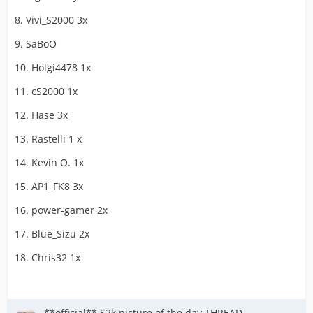
8. Vivi_S2000 3x
9. SaBoO
10. Holgi4478 1x
11. cS2000 1x
12. Hase 3x
13. Rastelli 1 x
14. Kevin O. 1x
15. AP1_FK8 3x
16. power-gamer 2x
17. Blue_Sizu 2x
18. Chris32 1x
**official** S2k picture of the day THREAD