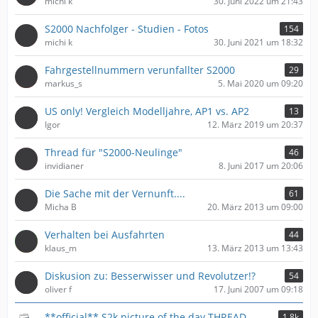
michi k
30. Juni 2022 um 21:43
ä
g
S2000 Nachfolger - Studien - Fotos
154
e
michi k
30. Juni 2021 um 18:32
Fahrgestellnummern verunfallter S2000
29
markus_s
5. Mai 2020 um 09:20
US only! Vergleich Modelljahre, AP1 vs. AP2
13
Igor
12. März 2019 um 20:37
Thread für "S2000-Neulinge"
46
invidianer
8. Juni 2017 um 20:06
Die Sache mit der Vernunft....
61
Micha B
20. März 2013 um 09:00
Verhalten bei Ausfahrten
44
klaus_m
13. März 2013 um 13:43
Diskusion zu: Besserwisser und Revolutzer!?
54
oliver f
17. Juni 2007 um 09:18
**official** S2k picture of the day THREAD
1,8k