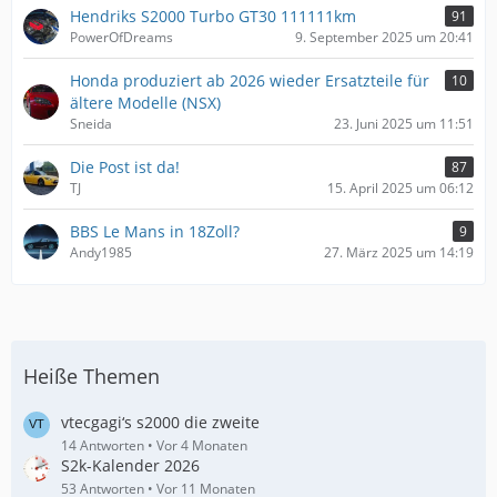
Hendriks S2000 Turbo GT30 111111km
91
PowerOfDreams
9. September 2025 um 20:41
Honda produziert ab 2026 wieder Ersatzteile für
10
ältere Modelle (NSX)
Sneida
23. Juni 2025 um 11:51
Die Post ist da!
87
TJ
15. April 2025 um 06:12
BBS Le Mans in 18Zoll?
9
Andy1985
27. März 2025 um 14:19
Heiße Themen
vtecgagi‘s s2000 die zweite
14 Antworten
Vor 4 Monaten
S2k-Kalender 2026
53 Antworten
Vor 11 Monaten