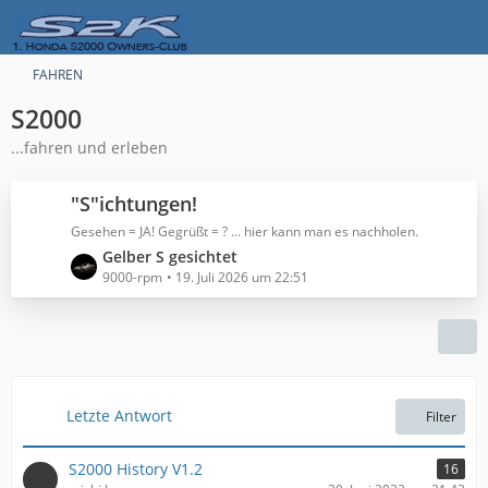
FAHREN
S2000
...fahren und erleben
"S"ichtungen!
Gesehen = JA! Gegrüßt = ? ... hier kann man es nachholen.
L
Gelber S gesichtet
e
9000-rpm
19. Juli 2026 um 22:51
t
z
t
e
B
e
Letzte Antwort
Filter
i
t
S2000 History V1.2
16
r