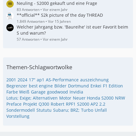
Neuling - S2000 gekauft und eine Frage
83 Antworten
Vor einem Jahr
**official** S2k picture of the day THREAD
1.849 Antworten
Vor 15 Jahren
Welcher Jahrgang bzw. 'Baureihe' ist euer Favorit beim
S und warum?
57 Antworten
Vor einem Jahr
Themen-Schlagwortwolke
2001
2024
17“
ap1
AS-Performance
auszeichnung
Begrenzer
best engine
Bilder
Dortmund
Enkei
F1 Edition
Farbe Weiß
Garage
goodwood
Invidia
Lotus; Exige; Alternativen
Motor
Neuer Honda S2000
NRW
Preface
Projekt
Q300
Robert
RPF1
S2000 AP2 2.2
Sondermodell
Stututu
Subaru; BRZ;
Turbo
Unfall
Vorstellung