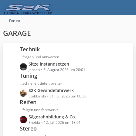
Forum
GARAGE
Technik
...fragen und antworten
L
Sitze instandsetzen
e
Jensen
5. August 2026 um 20:01
Tuning
t
z
...schneller, tiefer, breiter
t
L
S2K Gewindefahrwerk
e
e
Stubbinski
31. Juli 2026 um 00:38
B
Reifen
t
e
z
...felgen und fahrwerke
i
t
L
Sägezahnbildung & Co.
t
e
e
Sneida
12. Juli 2026 um 18:01
r
B
Stereo
t
ä
e
z