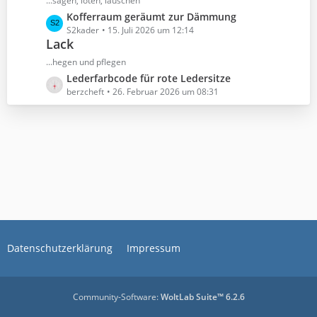
...sägen, löten, lauschen
g
i
t
e
L
Kofferraum geräumt zur Dämmung
t
e
e
S2kader
15. Juli 2026 um 12:14
r
B
Lack
t
ä
e
z
...hegen und pflegen
g
i
t
e
L
Lederfarbcode für rote Ledersitze
t
e
e
berzcheft
26. Februar 2026 um 08:31
r
B
t
ä
e
z
g
i
t
e
t
e
r
B
ä
e
g
i
e
t
r
ä
Datenschutzerklärung
g
Impressum
e
Community-Software:
WoltLab Suite™ 6.2.6