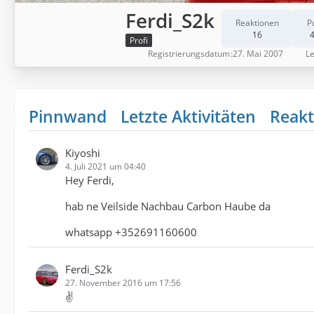
Ferdi_S2k
Reaktionen
P
16
4
Profi
Registrierungsdatum
27. Mai 2007
Le
Pinnwand
Letzte Aktivitäten
Reakt
Kiyoshi
4. Juli 2021 um 04:40
Hey Ferdi,
hab ne Veilside Nachbau Carbon Haube da
whatsapp +352691160600
Ferdi_S2k
27. November 2016 um 17:56
✌