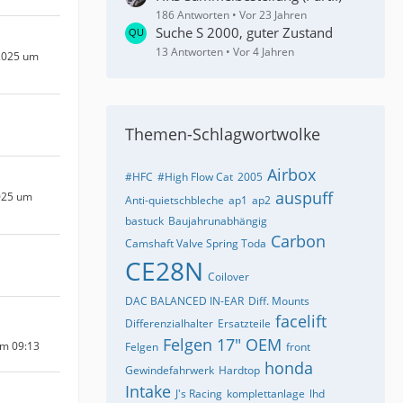
186 Antworten
Vor 23 Jahren
Suche S 2000, guter Zustand
13 Antworten
Vor 4 Jahren
2025 um
Themen-Schlagwortwolke
Airbox
u
#HFC
#High Flow Cat
2005
auspuff
025 um
Anti-quietschbleche
ap1
ap2
bastuck
Baujahrunabhängig
Carbon
Camshaft Valve Spring Toda
CE28N
Coilover
DAC BALANCED IN-EAR
Diff. Mounts
facelift
Differenzialhalter
Ersatzteile
Felgen 17" OEM
um 09:13
Felgen
front
honda
Gewindefahrwerk
Hardtop
Intake
J's Racing
komplettanlage
lhd