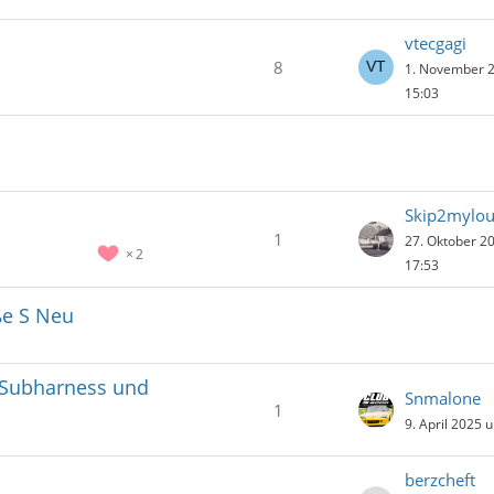
vtecgagi
8
1. November 
15:03
Skip2mylo
1
27. Oktober 2
2
17:53
ße S Neu
F-Subharness und
Snmalone
1
9. April 2025 
berzcheft