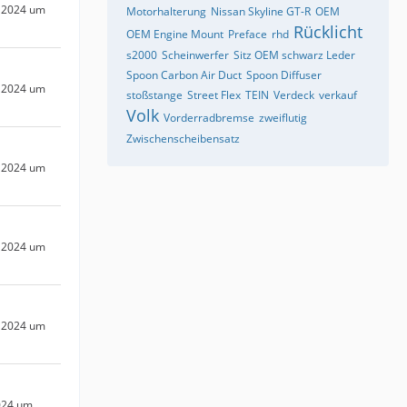
 2024 um
Motorhalterung
Nissan Skyline GT-R
OEM
Rücklicht
OEM Engine Mount
Preface
rhd
s2000
Scheinwerfer
Sitz OEM schwarz Leder
Spoon Carbon Air Duct
Spoon Diffuser
 2024 um
stoßstange
Street Flex
TEIN
Verdeck
verkauf
Volk
Vorderradbremse
zweiflutig
Zwischenscheibensatz
 2024 um
 2024 um
 2024 um
024 um