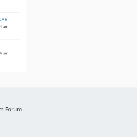
UAR
24 um
24 um
em Forum