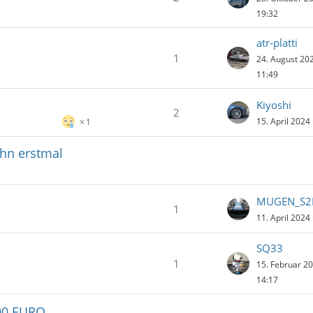
19:32
atr-platti
1
24. August 20
11:49
Kiyoshi
2
15. April 2024
1
ihn erstmal
MUGEN_S2
1
11. April 2024
SQ33
1
15. Februar 2
14:17
500 EURO