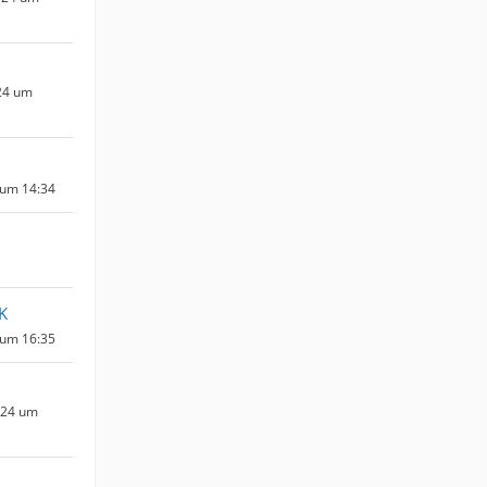
24 um
 um 14:34
K
 um 16:35
024 um