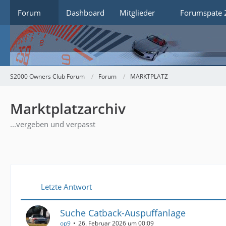
Forum
Dashboard
Mitglieder
Forumspate 
S2000 Owners Club Forum
Forum
MARKTPLATZ
Marktplatzarchiv
...vergeben und verpasst
Letzte Antwort
Suche Catback-Auspuffanlage
op9
26. Februar 2026 um 00:09