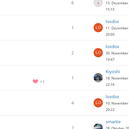
6
15. Dezember
15:15
loxdox
1
11. Dezember
20:05
loxdox
2
30. November
19:47
Kiyoshi
1
18. November
1
22:16
loxdox
4
10. November
20:22
smartie
2
28. Oktober 2