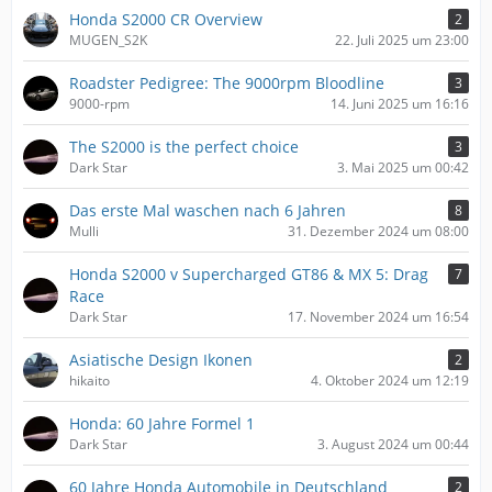
Honda S2000 CR Overview
2
MUGEN_S2K
22. Juli 2025 um 23:00
Roadster Pedigree: The 9000rpm Bloodline
3
9000-rpm
14. Juni 2025 um 16:16
The S2000 is the perfect choice
3
Dark Star
3. Mai 2025 um 00:42
Das erste Mal waschen nach 6 Jahren
8
Mulli
31. Dezember 2024 um 08:00
Honda S2000 v Supercharged GT86 & MX 5: Drag
7
Race
Dark Star
17. November 2024 um 16:54
Asiatische Design Ikonen
2
hikaito
4. Oktober 2024 um 12:19
Honda: 60 Jahre Formel 1
Dark Star
3. August 2024 um 00:44
60 Jahre Honda Automobile in Deutschland
2