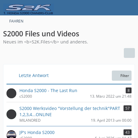
FAHREN
S2000 Files und Videos
Neues im <b>S2K.Files</b> und anderes.
Letzte Antwort
Filter
Honda S2000 - The Last Run
8
cS2000
13. März 2022 um 21:48
S2000 Werksvideo "Vorstellung der technik"PART
57
1,2,3,4...ONLINE
MILANORED
19. April 2013 um 00:00
JP's Honda S2000
43