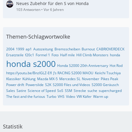
Neues Zubehör für den S von Honda
103 Antworten
Vor 6 Jahren
Themen-Schlagwortwolke
2004
1999
ap1
Autozeitung
Bremsscheiben
Burnout
CABRIOVERDECK
Ersatzteile
f20c1
Formel 1
Foto
Half mile
Hill Climb Monsters
honda
honda s2000
Honda S2000 20th Anniversary
Hot Rod
https://youtu.be/BnzIGLZ-EfI
J’s RACING S2000 MAOU
Keiichi Tsuchiya
Klassiker
Kühlung
Mazda MX-5
Mercedes SL
November
Pikes Peak
Power drift
Powerslide
S2K
S2000 Files und Videos
S2000 Geräusch
Sales
Satire
Science of Speed
SoS
SSM
Strecke
suche
supercharged
The fast and the furious
Turbo
VHS
Video
VW Käfer
Warm up
Statistik