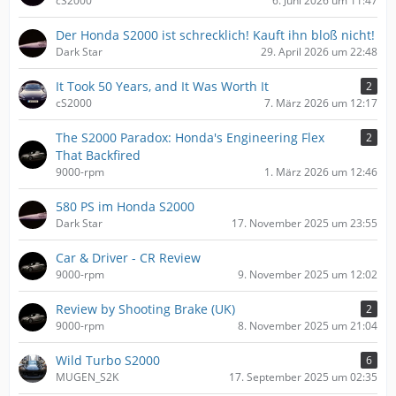
cS2000
6. Juni 2026 um 11:47
Der Honda S2000 ist schrecklich! Kauft ihn bloß nicht!
Dark Star
29. April 2026 um 22:48
It Took 50 Years, and It Was Worth It
2
cS2000
7. März 2026 um 12:17
The S2000 Paradox: Honda's Engineering Flex
2
That Backfired
9000-rpm
1. März 2026 um 12:46
580 PS im Honda S2000
Dark Star
17. November 2025 um 23:55
Car & Driver - CR Review
9000-rpm
9. November 2025 um 12:02
Review by Shooting Brake (UK)
2
9000-rpm
8. November 2025 um 21:04
Wild Turbo S2000
6
MUGEN_S2K
17. September 2025 um 02:35