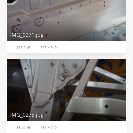
IMG_0271.jpg
103,2 kB
525 × 640
IMG_0275.jpg
83,56 kB
480 × 640