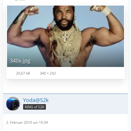
340x.jpg
20,67 kB
340 × 242
Yoda@S2k
KING of S2K
2. Februar 2010 um 10:34