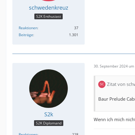
schwedenkreuz
S2K Enthusiast
Reaktionen
37
Beiträge
1.301
30. September 2024 um 
Zitat von sc
Baur Prelude Cabr
S2k
Wenn ich mich nicht
S2K Diplomand
Reaktionen
228