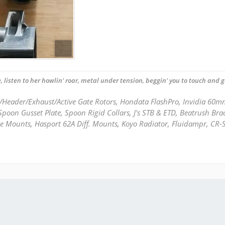
, listen to her howlin' roar, metal under tension, beggin' you to touch and go
/Header/Exhaust/Active Gate Rotors, Hondata FlashPro, Invidia 60
poon Gusset Plate, Spoon Rigid Collars, J's STB & ETD, Beatrush Bra
e Mounts, Hasport 62A Diff. Mounts, Koyo Radiator, Fluidampr, CR-