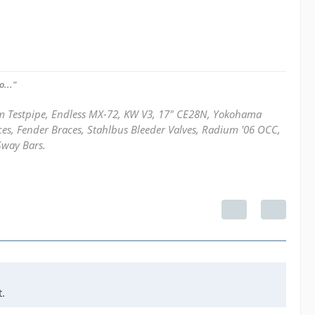
..."
mm Testpipe, Endless MX-72, KW V3, 17" CE28N, Yokohama
ces, Fender Braces, Stahlbus Bleeder Valves, Radium '06 OCC,
Sway Bars.
.