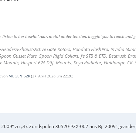
, listen to her howlin' roar, metal under tension, beggin' you to touch and go
/Header/Exhaust/Active Gate Rotors, Hondata FlashPro, Invidia 60
poon Gusset Plate, Spoon Rigid Collars, J's STB & ETD, Beatrush Bra
e Mounts, Hasport 62A Diff. Mounts, Koyo Radiator, Fluidampr, CR-
zt von
MUGEN_S2K
(
27. April 2026 um 22:20
)
. 2009“ zu „4x Zündspulen 30520-PZX-007 aus Bj. 2009“ geändert