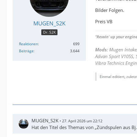
Bilder Folgen.
Preis VB
MUGEN_S2K
Dr. S2K
"Revvin' up your engine
Reaktionen
699
Mods:
Mugen Intake
Beiträge
3.644
Advan Sport V105S, S
Vibra Technics Engin
Einmal editiert, zulet
MUGEN_S2K
27. April 2026 um 22:12
Hat den Titel des Themas von „Zündspulen aus Bj