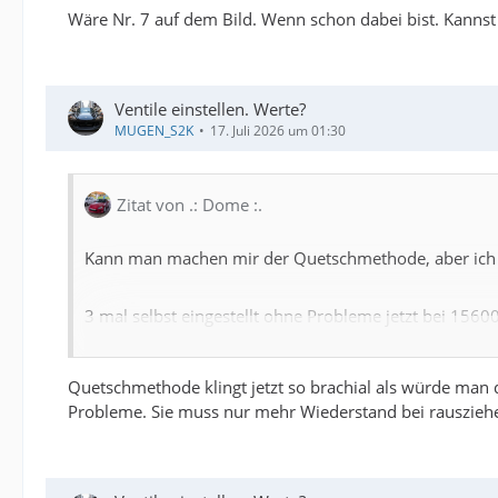
Wäre Nr. 7 auf dem Bild. Wenn schon dabei bist. Kannst 
Ventile einstellen. Werte?
MUGEN_S2K
17. Juli 2026 um 01:30
Zitat von .: Dome :.
Kann man machen mir der Quetschmethode, aber ich 
3 mal selbst eingestellt ohne Probleme jetzt bei 1560
Ich würde die Lehre danach nie wieder benutzen. Ist au
Quetschmethode klingt jetzt so brachial als würde man 
Probleme. Sie muss nur mehr Wiederstand bei rausziehe
Würde es immer wieder aus die klassische Methode 