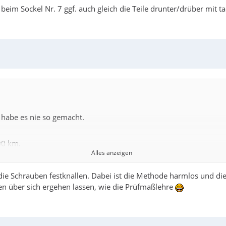
beim Sockel Nr. 7 ggf. auch gleich die Teile drunter/drüber mit t
habe es nie so gemacht.
00 km.
Alles anzeigen
ch eher die amerikanische art....
die Schrauben festknallen. Dabei ist die Methode harmlos und di
n über sich ergehen lassen, wie die Prüfmaßlehre
machen.