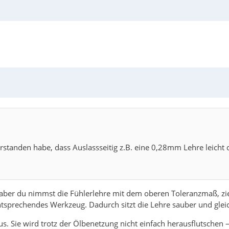
n ohne Lehre im Spalt und nochmal überprüfen.
verstanden habe, dass Auslassseitig z.B. eine 0,28mm Lehre leich
ber du nimmst die Fühlerlehre mit dem oberen Toleranzmaß, ziehs
 entsprechendes Werkzeug. Dadurch sitzt die Lehre sauber und glei
s. Sie wird trotz der Ölbenetzung nicht einfach herausflutschen –