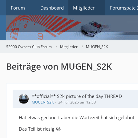
Forum
Dashboard
Mitglieder
Forumspate 
S2000 Owners Club Forum
Mitglieder
MUGEN_S2K
Beiträge von MUGEN_S2K
**official** S2k picture of the day THREAD
MUGEN_S2K
24. Juli 2026 um 12:38
Hat etwas gedauert aber die Wartezeit hat sich gelohnt 
Das Teil ist riesig 😂