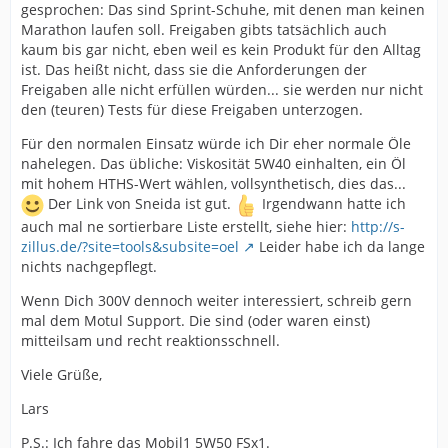
gesprochen: Das sind Sprint-Schuhe, mit denen man keinen
Marathon laufen soll. Freigaben gibts tatsächlich auch
kaum bis gar nicht, eben weil es kein Produkt für den Alltag
ist. Das heißt nicht, dass sie die Anforderungen der
Freigaben alle nicht erfüllen würden... sie werden nur nicht
den (teuren) Tests für diese Freigaben unterzogen.
Für den normalen Einsatz würde ich Dir eher normale Öle
nahelegen. Das übliche: Viskosität 5W40 einhalten, ein Öl
mit hohem HTHS-Wert wählen, vollsynthetisch, dies das...
Der Link von Sneida ist gut.
Irgendwann hatte ich
auch mal ne sortierbare Liste erstellt, siehe hier:
http://s-
zillus.de/?site=tools&subsite=oel
Leider habe ich da lange
nichts nachgepflegt.
Wenn Dich 300V dennoch weiter interessiert, schreib gern
mal dem Motul Support. Die sind (oder waren einst)
mitteilsam und recht reaktionsschnell.
Viele Grüße,
Lars
P.S.: Ich fahre das Mobil1 5W50 FSx1.