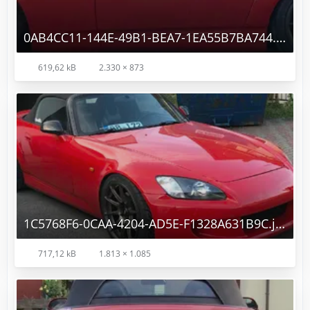
0AB4CC11-144E-49B1-BEA7-1EA55B7BA744.jpeg
619,62 kB
2.330 × 873
1C5768F6-0CAA-4204-AD5E-F1328A631B9C.jpeg
717,12 kB
1.813 × 1.085