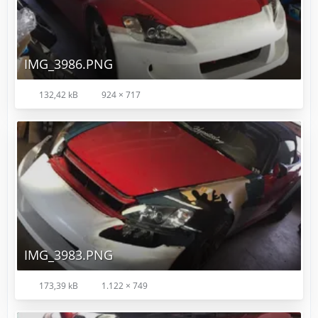
IMG_3986.PNG
132,42 kB
924 × 717
IMG_3983.PNG
173,39 kB
1.122 × 749