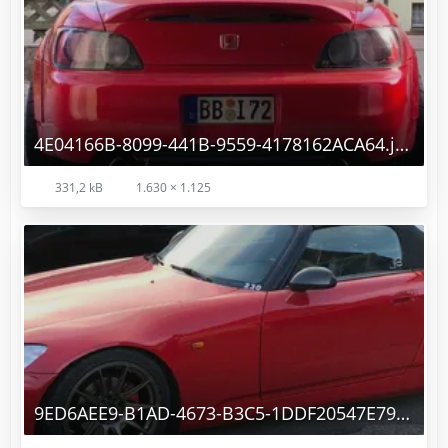
4E04166B-8099-441B-9559-4178162ACA64.jpeg
331,2 kB
1.630 × 1.125
9ED6AEE9-B1AD-4673-B3C5-1DDF20547E79.jpeg