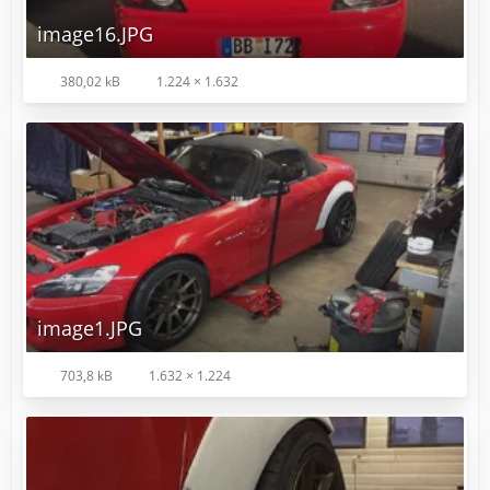
image16.JPG
380,02 kB
1.224 × 1.632
image1.JPG
703,8 kB
1.632 × 1.224