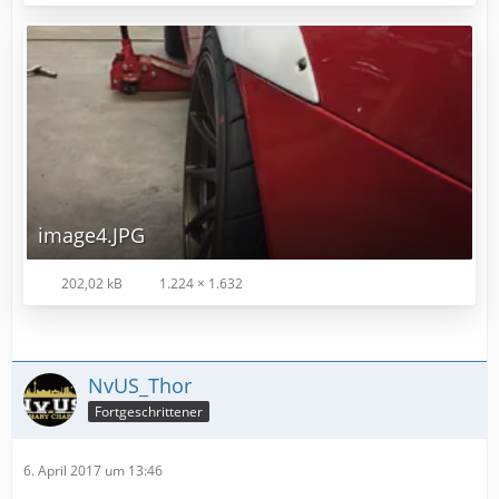
image4.JPG
202,02 kB
1.224 × 1.632
NvUS_Thor
Fortgeschrittener
6. April 2017 um 13:46