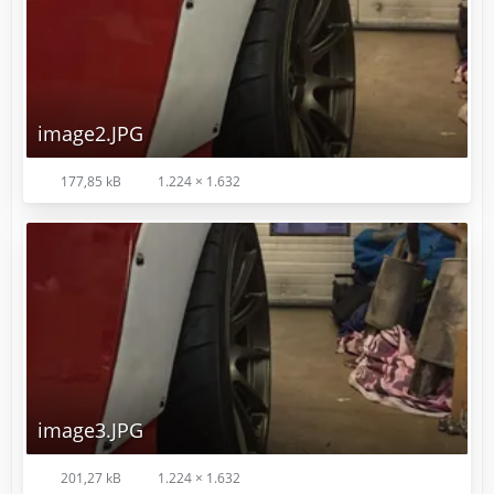
image2.JPG
177,85 kB
1.224 × 1.632
image3.JPG
201,27 kB
1.224 × 1.632