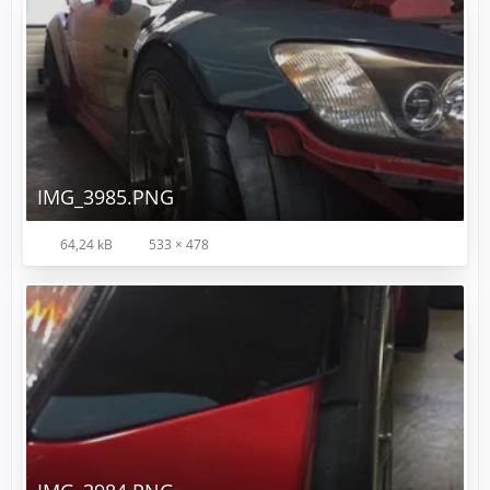
IMG_3985.PNG
64,24 kB
533 × 478