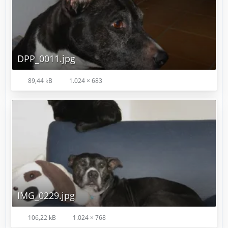
DPP_0011.jpg
89,44 kB
1.024 × 683
IMG_0229.jpg
106,22 kB
1.024 × 768