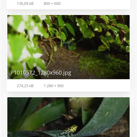
136,09 kB
800 × 600
P1010572_1280x960.jpg
274,25 kB
1.280 × 960