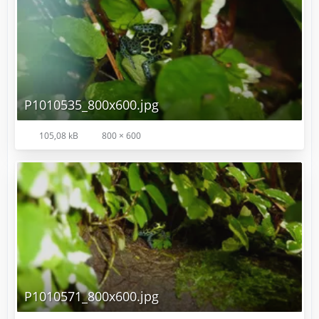
P1010535_800x600.jpg
105,08 kB
800 × 600
P1010571_800x600.jpg