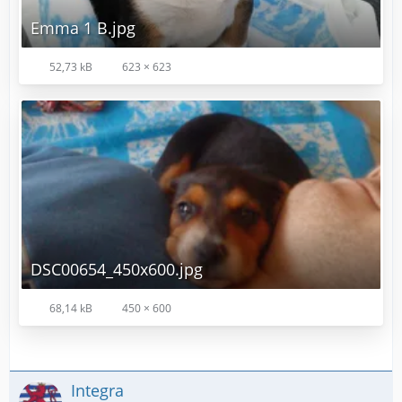
Emma 1 B.jpg
52,73 kB
623 × 623
DSC00654_450x600.jpg
68,14 kB
450 × 600
Integra