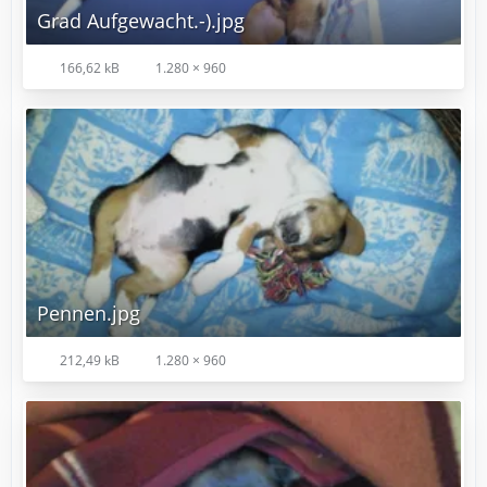
Grad Aufgewacht.-).jpg
166,62 kB
1.280 × 960
Pennen.jpg
212,49 kB
1.280 × 960