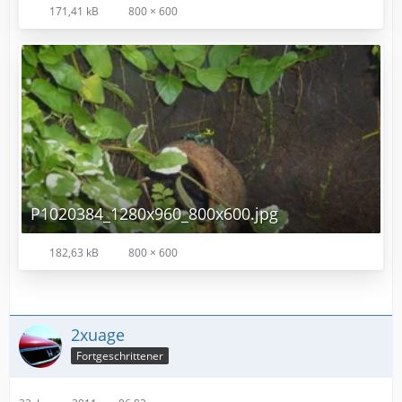
171,41 kB
800 × 600
P1020384_1280x960_800x600.jpg
182,63 kB
800 × 600
2xuage
Fortgeschrittener