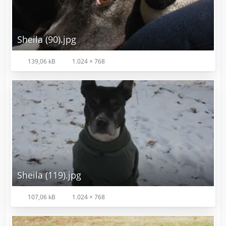
Sheila (90).jpg
139,06 kB
1.024 × 768
Sheila (119).jpg
107,06 kB
1.024 × 768