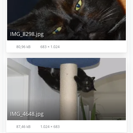
IMG_8298.jpg
80,96 kB
683 × 1.024
IMG_4648.jpg
87,46 kB
1.024 × 683