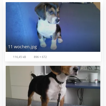
11 wochen.jpg
116,45 kB
896 × 672