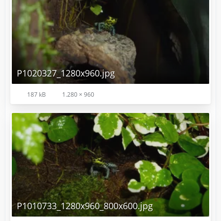
P1020327_1280x960.jpg
187 kB
1.280 × 960
P1010733_1280x960_800x600.jpg