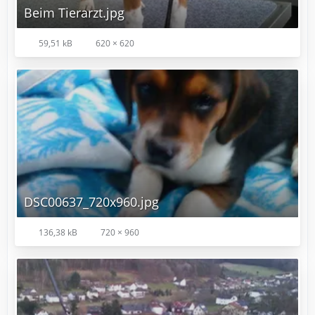
Beim Tierarzt.jpg
59,51 kB
620 × 620
DSC00637_720x960.jpg
136,38 kB
720 × 960