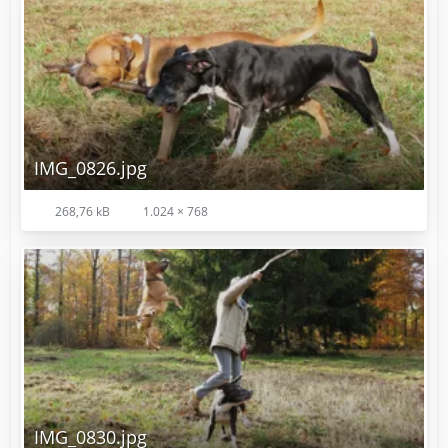
IMG_0826.jpg
268,76 kB
1.024 × 768
IMG_0830.jpg