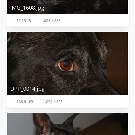
IMG_1608.jpg
82,25 kB
1.024 × 683
DPP_0014.jpg
166,61 kB
1.024 × 683