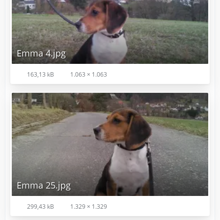
Emma 4.jpg
163,13 kB
1.063 × 1.063
Emma 25.jpg
299,43 kB
1.329 × 1.329