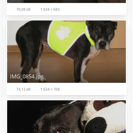
70,08 kB
1.024 × 683
IMG_0854.jpg
74,12 kB
1.024 × 768