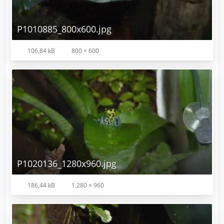
P1010885_800x600.jpg
106,84 kB
800 × 600
P1020136_1280x960.jpg
186,44 kB
1.280 × 960