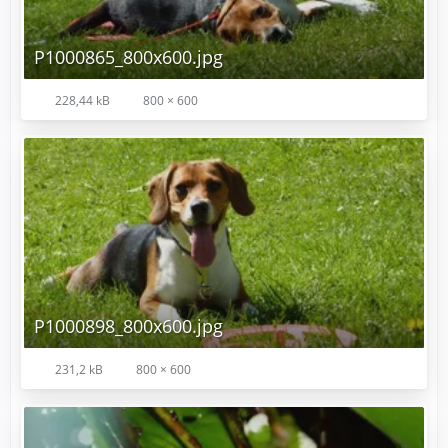
P1000865_800x600.jpg
228,44 kB
800 × 600
P1000898_800x600.jpg
231,2 kB
800 × 600