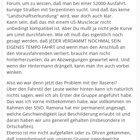
Forum, um zu wissen, daß man bei einer S2000-Ausfahrt,
kurvige Straßen mit Serpentinen sucht. Und daß das keine
"Landschaftserkundung" wird, war doch auch klar.
Kann sein, daß das mit einem US-Musclecar nicht
unbedingt kompatibel ist. Aber Du mußt ja nicht jede Kurve
am Limit durchfahren. Wie oft muß das eigentlich noch
gesagt werden, daß JEDER VERDAMMT NOCHMAL SEIN
EIGENES TEMPO FÄHRT und wenn man den Anschluß an
den Vorausfahrenden verliert, braucht man nicht
hinterherzueilen, da an Abzweigungen gewartet wird. Und
wenn der Hintermann drängelt, kann man ihn auch vorbei
winken.
Also wo war denn jetzt das Problem mit der Raserei?
Über den Fahrstil der Leute weiter hinten kann ich natürlich
nichts sagen, weil ich als Erster die Gruppe angeführt habe.
Das was ich vorne mitbekommen habe, war vollkommen im
Rahmen der StVO. Ramona hat mir permanent angesagt,
welche Geschwindigkeit laut Beschilderung erlaubt ist und
daran haben wir uns generell gehalten (insbesondere in
Ortschaften).
Ebenso ist mir nicht aufgefallen oder zu Ohren gekommen,
daß irgendjemand von unserer Gruppe irgendwelche