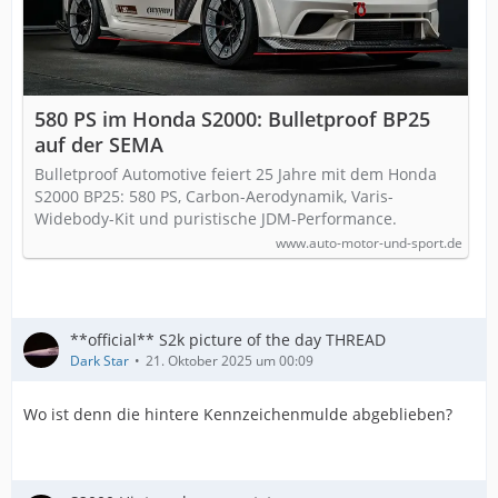
580 PS im Honda S2000: Bulletproof BP25
auf der SEMA
Bulletproof Automotive feiert 25 Jahre mit dem Honda
S2000 BP25: 580 PS, Carbon-Aerodynamik, Varis-
Widebody-Kit und puristische JDM-Performance.
www.auto-motor-und-sport.de
**official** S2k picture of the day THREAD
Dark Star
21. Oktober 2025 um 00:09
Wo ist denn die hintere Kennzeichenmulde abgeblieben?