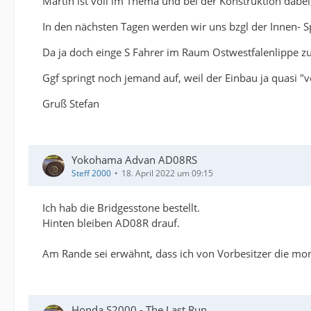
Martin ist voll im Thema und bei der Konstruktion dabei, 
In den nächsten Tagen werden wir uns bzgl der Innen- Sp
Da ja doch einge S Fahrer im Raum Ostwestfalenlippe z
Ggf springt noch jemand auf, weil der Einbau ja quasi 
Gruß Stefan
Yokohama Advan AD08RS
Steff 2000
18. April 2022 um 09:15
Ich hab die Bridgesstone bestellt.
Hinten bleiben AD08R drauf.
Am Rande sei erwähnt, dass ich von Vorbesitzer die mo
Honda S2000 - The Last Run