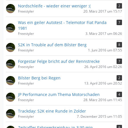
Nordschleife - wieder einer weniger :(
2
Freestyler
20. März 2017 um 15:17
Was ein geiler Autotest - Telemotor Fiat Panda
7
1981
Freestyler
3. März 2017 um 06:26
S2K in Trouble auf dem Bilster Berg
8
Freestyler
1. Juni 2016 um 07:55
Forgestar Felge bricht auf der Rennstrecke
7
Freestyler
26. April 2016 um 02:26
Bilster Berg bei Regen
2
Freestyler
13. April 2016 um 20:52
JP Performance zum Thema Motorschaden
4
Freestyler
28. März 2016 um 11:45
Trackday: S2K eine Runde in Zolder
Freestyler
7. Dezember 2015 um 11:05
Zeitraffer Fahrwerkseinbau in 3:30 min.
9