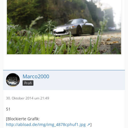
Marco2000
Profi
30. Oktober 2014 um 21:49
51
[Blockierte Grafik:
http://abload.de/img/img_4878cphuf1.jpg
]