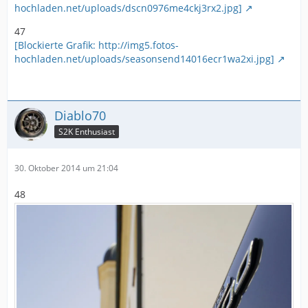
hochladen.net/uploads/dscn0976me4ckj3rx2.jpg]
47
[Blockierte Grafik: http://img5.fotos-
hochladen.net/uploads/seasonsend14016ecr1wa2xi.jpg]
Diablo70
S2K Enthusiast
30. Oktober 2014 um 21:04
48