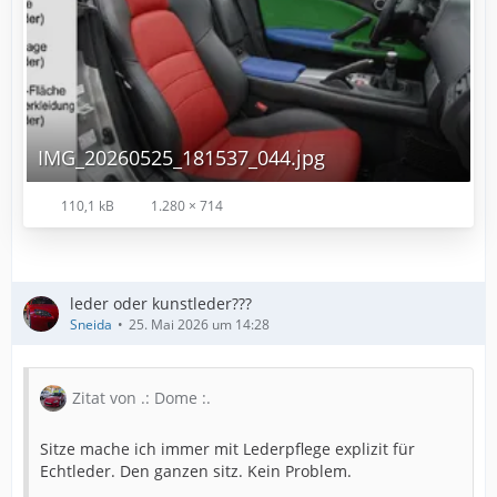
IMG_20260525_181537_044.jpg
110,1 kB
1.280 × 714
leder oder kunstleder???
Sneida
25. Mai 2026 um 14:28
Zitat von .: Dome :.
Sitze mache ich immer mit Lederpflege explizit für
Echtleder. Den ganzen sitz. Kein Problem.