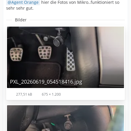
Agent Orange
hier die Fotos von Mikro..funktioniert so
sehr sehr gut.
Bilder
PXL_20260619_054518416.jpg
277,51 kB
675 × 1.200