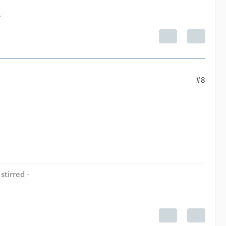
.
#8
stirred
-