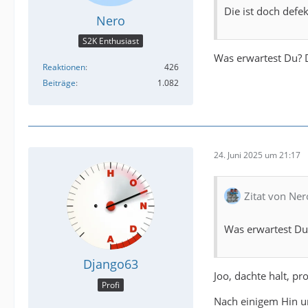
Die ist doch defe
Nero
S2K Enthusiast
Was erwartest Du? D
Reaktionen
426
Beiträge
1.082
24. Juni 2025 um 21:17
Zitat von Ner
Was erwartest Du?
Django63
Joo, dachte halt, pr
Profi
Nach einigem Hin un