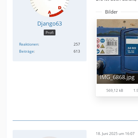
Bilder
Django63
Profi
Reaktionen
257
Beiträge
613
IMG_6868.jpg
569,12 kB
1.9
18. Juni 2025 um 16:07