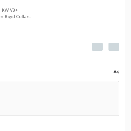
| KW V3+
n Rigid Collars
#4