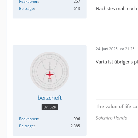
Reaktionen
257
Nächstes mal mach 
Beiträge
613
24. Juni 2025 um 21:25
Varta ist übrigens p
berzcheft
The value of life 
Dr. S2K
Soichiro Honda
Reaktionen
996
Beiträge
2.385