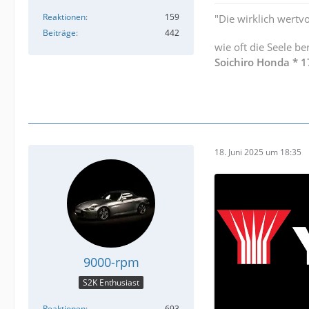
Reaktionen
159
"Die wirklich wert
Beiträge
442
wie oft die Seele be
Soichiro Honda * 1
18. Juni 2025 um 18:35
9000-rpm
S2K Enthusiast
Reaktionen
693