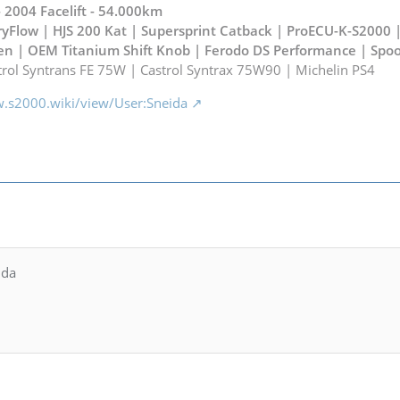
2004 Facelift - 54.000km
yFlow | HJS 200 Kat | Supersprint Catback | ProECU-K-S2000 
n | OEM Titanium Shift Knob |
Ferodo DS Performance
| Spoo
rol Syntrans FE 75W | Castrol Syntrax 75W90 | Michelin PS4
w.s2000.wiki/view/User:Sneida
ida