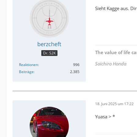
Sieht Kagge aus. Di
berzcheft
The value of life 
Dr. S2K
Soichiro Honda
Reaktionen
996
Beiträge
2.385
18. Juni 2025 um 17:22
Yuasa > *