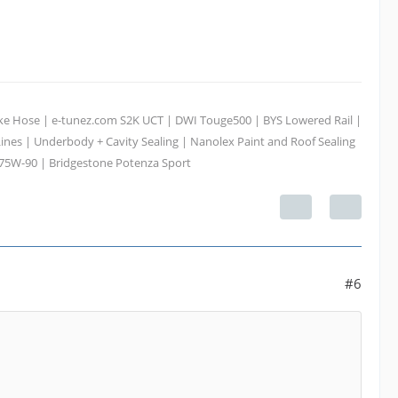
take Hose | e-tunez.com S2K UCT | DWI Touge500 | BYS Lowered Rail |
ines | Underbody + Cavity Sealing | Nanolex Paint and Roof Sealing
 75W-90 | Bridgestone Potenza Sport
#6