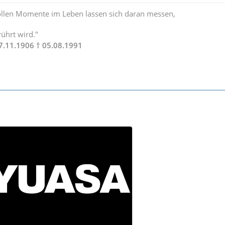
vollen Momente im Leben lassen sich daran messen,
rührt wird."
7.11.1906 † 05.08.1991