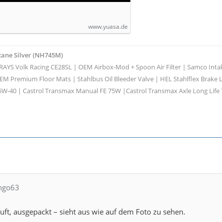
www.yuasa.de
cane Silver (NH745M)
" RAYS Volk Racing CE28SL | OEM Airbox-Mod + Spoon Air Filter | Samco In
M Premium Floor Mats | Stahlbus Oil Bleeder Valve | HEL Stahlflex Brake L
5W-40 | Castrol Transmax Manual FE 75W |Castrol Transmax Axle Long Life
ango63
uft, ausgepackt – sieht aus wie auf dem Foto zu sehen.