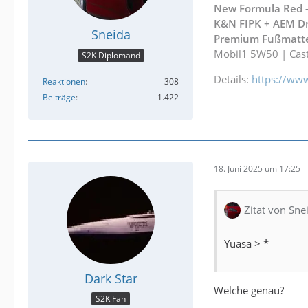
New Formula Red - 
K&N FIPK + AEM Dr
Sneida
Premium Fußmatte
Mobil1 5W50 | Cast
S2K Diplomand
Details:
https://ww
Reaktionen
308
Beiträge
1.422
18. Juni 2025 um 17:25
Zitat von Sne
Yuasa > *
Dark Star
Welche genau?
S2K Fan