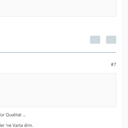
#7
r Qualität ...
r 'ne Varta drin.