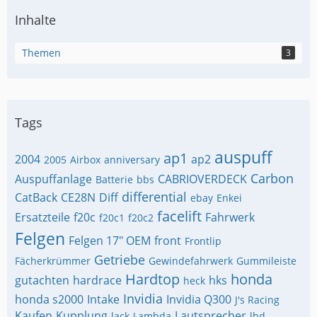
Inhalte
Themen
3
Tags
auspuff
ap1
2004
ap2
2005
Airbox
anniversary
Carbon
Auspuffanlage
CABRIOVERDECK
Batterie
bbs
differential
CatBack
CE28N
Diff
ebay
Enkei
facelift
Ersatzteile
f20c
Fahrwerk
f20c1
f20c2
Felgen
Felgen 17" OEM
front
Frontlip
Getriebe
Fächerkrümmer
Gewindefahrwerk
Gummileiste
Hardtop
honda
gutachten
hardrace
hks
heck
Invidia
honda s2000
Intake
Invidia Q300
J's Racing
Kaufen
Kupplung
Lautsprecher
lack
Lambda
lhd