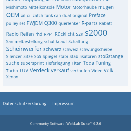
Motor
mugen
Mishimoto
Mittelkonsole
Motorhaube
OEM
Preface
oil
oil catch tank can dual
original
Q300
PWJDM
R-parts
pulley set
querlenker
Rabatt
s2000
Radio
Reifen
Rücklicht
rhd
RPF1
S2K
Sammelbestellung
schaltknauf
Schaltung
Scheinwerfer
schwarz
schweiz
schwungscheibe
stoßstange
Silencer
Sitze
SoS
Spiegel
stabi
Stabilisatoren
suche
Toda
Tuning
supersprint
Tieferlegung
Titan
Verdeck
verkauf
TÜV
Volk
Turbo
verkaufen
Video
Xenon
Datenschutzerklärung
Impressum
Community-Software:
WoltLab Suite™ 6.2.6