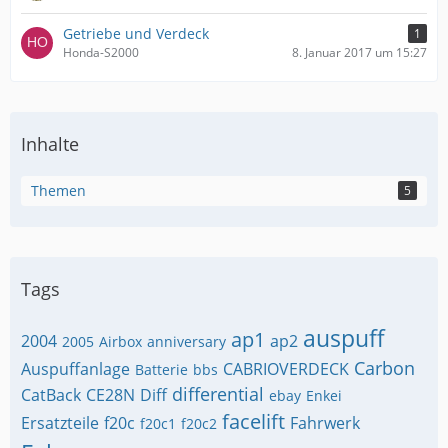
Getriebe und Verdeck
1
Honda-S2000
8. Januar 2017 um 15:27
Inhalte
Themen
5
Tags
auspuff
ap1
2004
ap2
2005
Airbox
anniversary
Carbon
Auspuffanlage
CABRIOVERDECK
Batterie
bbs
differential
CatBack
CE28N
Diff
ebay
Enkei
facelift
Ersatzteile
f20c
Fahrwerk
f20c1
f20c2