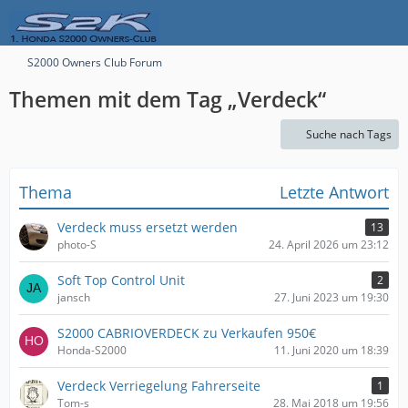
S2000 Owners Club Forum
Themen mit dem Tag „Verdeck“
Suche nach Tags
Thema
Letzte Antwort
Verdeck muss ersetzt werden
13
photo-S
24. April 2026 um 23:12
Soft Top Control Unit
2
jansch
27. Juni 2023 um 19:30
S2000 CABRIOVERDECK zu Verkaufen 950€
Honda-S2000
11. Juni 2020 um 18:39
Verdeck Verriegelung Fahrerseite
1
Tom-s
28. Mai 2018 um 19:56