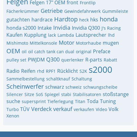
Felgen
Felgen 17" OEM
front
Frontlip
Getriebe
Fächerkrümmer
Gewindefahrwerk
Gummileiste
Hardtop
honda
gutachten
hardrace
hks
heck
Invidia
honda s2000
Intake
Invidia Q300
J's Racing
Kaufen
Kupplung
Lautsprecher
lack
Lambda
lhd
Motor
mugen
Mishimoto
Mittelkonsole
Motorhaube
OEM
Preface
oil
oil catch tank can dual
original
Q300
PWJDM
R-parts
pulley set
querlenker
Rabatt
s2000
Radio
Reifen
Rücklicht
rhd
RPF1
S2K
Sammelbestellung
schaltknauf
Schaltung
Scheinwerfer
schwarz
schweiz
schwungscheibe
stoßstange
Silencer
Sitze
SoS
Spiegel
stabi
Stabilisatoren
suche
Toda
Tuning
supersprint
Tieferlegung
Titan
Verdeck
verkauf
TÜV
Volk
Turbo
verkaufen
Video
Xenon