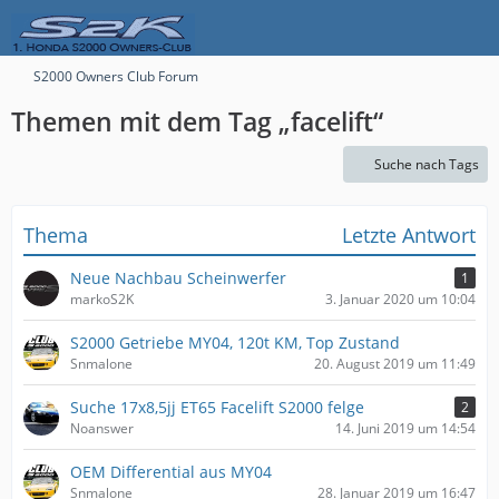
S2000 Owners Club Forum
Themen mit dem Tag „facelift“
Suche nach Tags
Thema
Letzte Antwort
Neue Nachbau Scheinwerfer
1
markoS2K
3. Januar 2020 um 10:04
S2000 Getriebe MY04, 120t KM, Top Zustand
Snmalone
20. August 2019 um 11:49
Suche 17x8,5jj ET65 Facelift S2000 felge
2
Noanswer
14. Juni 2019 um 14:54
OEM Differential aus MY04
Snmalone
28. Januar 2019 um 16:47