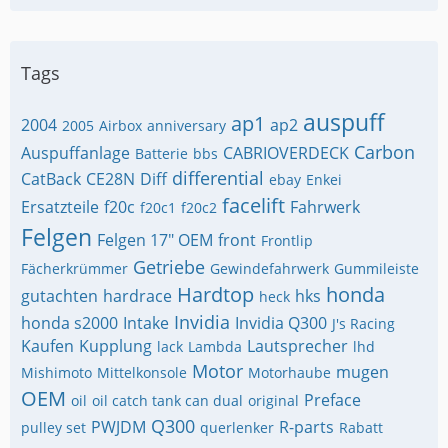
Tags
auspuff
ap1
2004
ap2
2005
Airbox
anniversary
Carbon
Auspuffanlage
CABRIOVERDECK
Batterie
bbs
differential
CatBack
CE28N
Diff
ebay
Enkei
facelift
Ersatzteile
f20c
Fahrwerk
f20c1
f20c2
Felgen
Felgen 17" OEM
front
Frontlip
Getriebe
Fächerkrümmer
Gewindefahrwerk
Gummileiste
Hardtop
honda
gutachten
hardrace
hks
heck
Invidia
honda s2000
Intake
Invidia Q300
J's Racing
Kaufen
Kupplung
Lautsprecher
lack
Lambda
lhd
Motor
mugen
Mishimoto
Mittelkonsole
Motorhaube
OEM
Preface
oil
oil catch tank can dual
original
Q300
PWJDM
R-parts
pulley set
querlenker
Rabatt