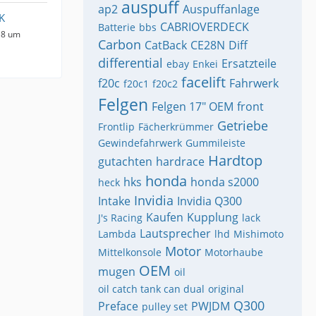
auspuff
ap2
Auspuffanlage
K
CABRIOVERDECK
Batterie
bbs
18 um
Carbon
CatBack
CE28N
Diff
differential
Ersatzteile
ebay
Enkei
facelift
f20c
Fahrwerk
f20c1
f20c2
Felgen
Felgen 17" OEM
front
Getriebe
Frontlip
Fächerkrümmer
Gewindefahrwerk
Gummileiste
Hardtop
gutachten
hardrace
honda
hks
honda s2000
heck
Invidia
Intake
Invidia Q300
Kaufen
Kupplung
J's Racing
lack
Lautsprecher
Lambda
lhd
Mishimoto
Motor
Mittelkonsole
Motorhaube
OEM
mugen
oil
oil catch tank can dual
original
Q300
Preface
PWJDM
pulley set