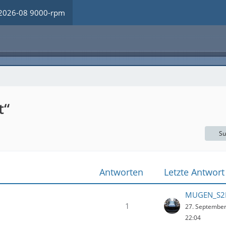
2026-08 9000-rpm
t“
Su
Antworten
Letzte Antwort
MUGEN_S2
1
27. Septembe
22:04