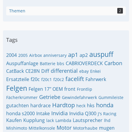
Themen
2
Tags
auspuff
ap1
2004
ap2
2005
Airbox
anniversary
Carbon
Auspuffanlage
CABRIOVERDECK
Batterie
bbs
differential
CatBack
CE28N
Diff
ebay
Enkei
facelift
Ersatzteile
f20c
Fahrwerk
f20c1
f20c2
Felgen
Felgen 17" OEM
front
Frontlip
Getriebe
Fächerkrümmer
Gewindefahrwerk
Gummileiste
Hardtop
honda
gutachten
hardrace
hks
heck
Invidia
honda s2000
Intake
Invidia Q300
J's Racing
Kaufen
Kupplung
Lautsprecher
lack
Lambda
lhd
Motor
mugen
Mishimoto
Mittelkonsole
Motorhaube