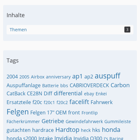
Inhalte
Themen
3
Tags
auspuff
ap1
2004
ap2
2005
Airbox
anniversary
Carbon
Auspuffanlage
CABRIOVERDECK
Batterie
bbs
differential
CatBack
CE28N
Diff
ebay
Enkei
facelift
Ersatzteile
f20c
Fahrwerk
f20c1
f20c2
Felgen
Felgen 17" OEM
front
Frontlip
Getriebe
Fächerkrümmer
Gewindefahrwerk
Gummileiste
Hardtop
honda
gutachten
hardrace
hks
heck
Invidia
honda s2000
Intake
Invidia Q300
J's Racing