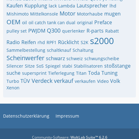
Kaufen
Kupplung
Lautsprecher
lack
Lambda
lhd
Motor
mugen
Mishimoto
Mittelkonsole
Motorhaube
OEM
Preface
oil
oil catch tank can dual
original
Q300
PWJDM
R-parts
pulley set
querlenker
Rabatt
s2000
Radio
Reifen
Rücklicht
rhd
RPF1
S2K
Sammelbestellung
schaltknauf
Schaltung
Scheinwerfer
schwarz
schweiz
schwungscheibe
stoßstange
Silencer
Sitze
SoS
Spiegel
stabi
Stabilisatoren
suche
Toda
Tuning
supersprint
Tieferlegung
Titan
Verdeck
verkauf
TÜV
Volk
Turbo
verkaufen
Video
Xenon
Datenschutzerklärung
Impressum
Community-Software:
WoltLab Suite™ 6.2.6