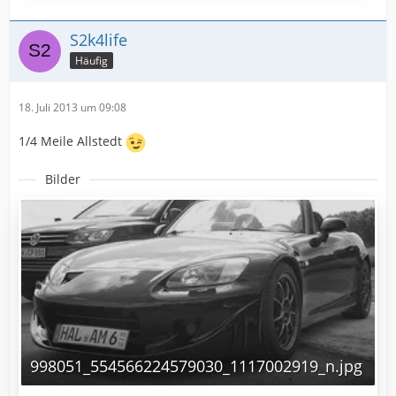
S2k4life
Häufig
18. Juli 2013 um 09:08
1/4 Meile Allstedt
Bilder
998051_554566224579030_1117002919_n.jpg