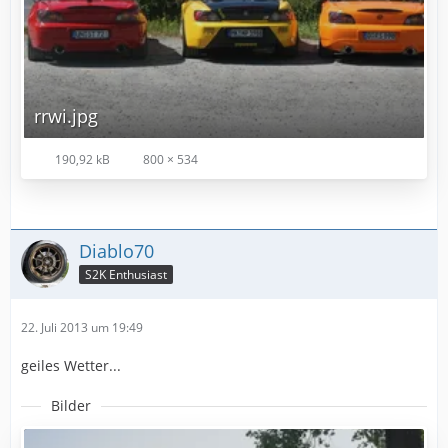
rrwi.jpg
190,92 kB
800 × 534
Diablo70
S2K Enthusiast
22. Juli 2013 um 19:49
geiles Wetter...
Bilder