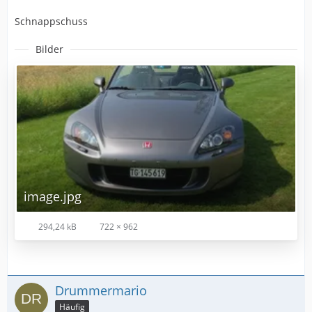
Schnappschuss
Bilder
image.jpg
294,24 kB
722 × 962
Drummermario
Häufig