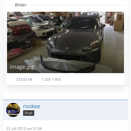
Bilder
image.jpg
233,65 kB
1.205 × 903
rookee
Profi
23. Juli 2013 um 21:54