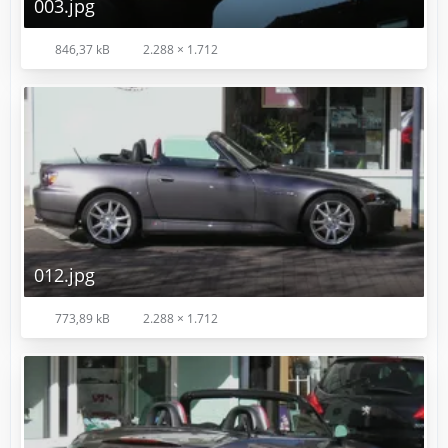
003.jpg
846,37 kB
2.288 × 1.712
012.jpg
773,89 kB
2.288 × 1.712