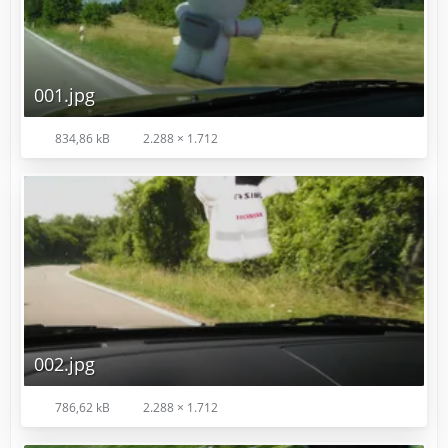
001.jpg
834,86 kB
2.288 × 1.712
002.jpg
786,62 kB
2.288 × 1.712