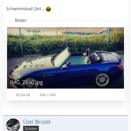
Schwimmbad Zeit...
Bilder
IMG_2830.jpg
83,84 kB
640 × 640
Üzel Brüzel
Schüler