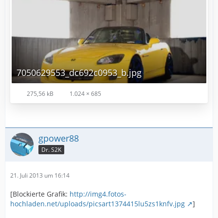
7050629553_dc692c0953_b.jpg
275,56 kB
1.024 × 685
gpower88
Dr. S2K
21. Juli 2013 um 16:14
[Blockierte Grafik:
http://img4.fotos-
hochladen.net/uploads/picsart1374415lu5zs1knfv.jpg
]