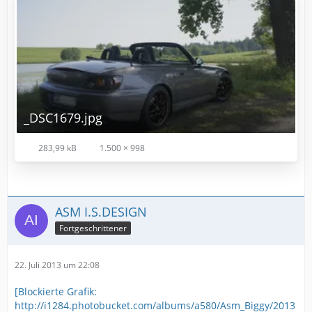
_DSC1679.jpg
283,99 kB
1.500 × 998
ASM I.S.DESIGN
Fortgeschrittener
22. Juli 2013 um 22:08
[Blockierte Grafik:
http://i1284.photobucket.com/albums/a580/Asm_Biggy/2013