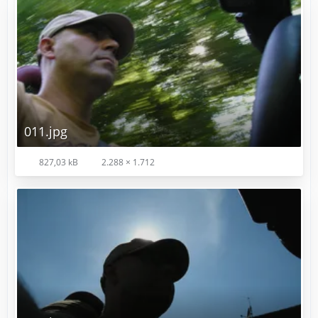
011.jpg
827,03 kB
2.288 × 1.712