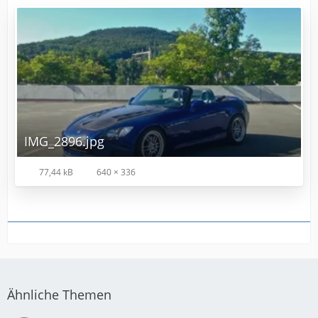
IMG_2896.jpg
77,44 kB
640 × 336
Ähnliche Themen