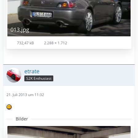
013.jpg
732,47 kB
2.288 × 1.712
etrate
S2K Enthusiast
21. Juli 2013 um 11:32
Bilder