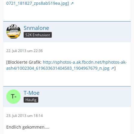
0721_181827_zps8ab519ea.jpg]
Snmalone
S2K Enthusiast
22. Juli 2013 um 22:36
[Blockierte Grafik:
http://sphotos-a.ak.fbcdn.net/hphotos-ak-
ash4/1002304_619633631404583_1904967679_n.jpg
]
T-Moe
Häufig
23. Juli 2013 um 18:14
Endlich gekommen....