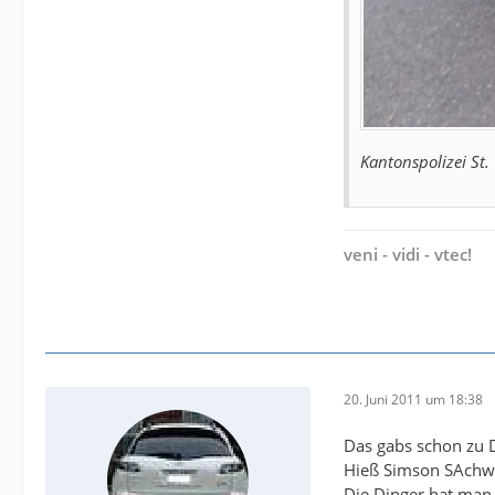
Kantonspolizei St.
veni - vidi - vtec!
20. Juni 2011 um 18:38
Das gabs schon zu D
Hieß Simson SAchw
Die Dinger hat man 