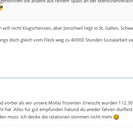
gendlichen die andere aus reinem Spass an der Menschenverachtu
h will nicht klugscheissen, aber Jonschwil liegt in St. Gallen, Schwe
Jungs doch gleich vom Fleck weg zu 40000 Stunden Sozialarbeit 
ind vorbei als wir unsere Mofas frisierten .Erwischt wurden 112
t hat .Alles für gut empfunden hatund du wieder fahren durftest 
rden muss .Ich denke die relationen stimmen nicht mehr