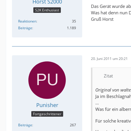
Horst S2000
Das Gerät wurde abe
S2K Enthusiast
Was hat denn nun D
Gruß Horst
Reaktionen
35
Beiträge
1.189
20. Juni 2011 um 20:21
Zitat
Original von walte
Ja im Beschlagnah
...
Punisher
Was für ein alber
Fortgeschrittener
Für solche kreati
Beiträge
267