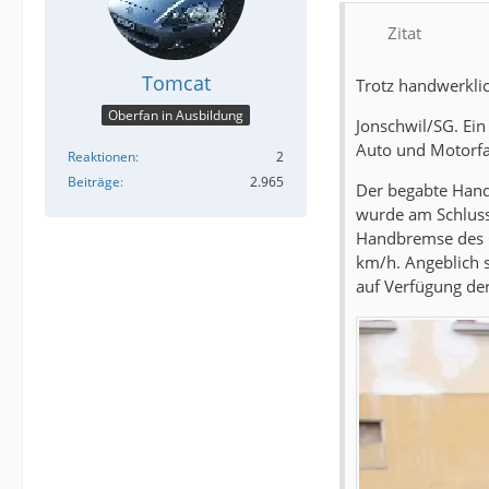
Zitat
Tomcat
Trotz handwerkli
Oberfan in Ausbildung
Jonschwil/SG. Ein
Auto und Motorfah
Reaktionen
2
Beiträge
2.965
Der begabte Handw
wurde am Schluss
Handbremse des C
km/h. Angeblich 
auf Verfügung de