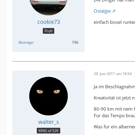
Ostalgie
cookie73
einfach bissel runte
Profi
Beiträge
796
20. Juni 2011 um 18:54
Ja im Beschlagnahmen
Kreativität ist jetzt
80-90 km mit nem fr
Für das Tempo brau
walter_s
Was für ein alberne
KING of S2K