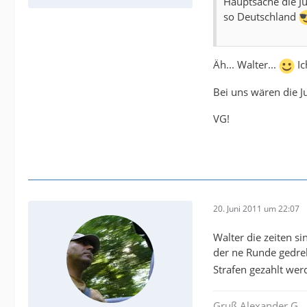
Hauptsache die Ju
so Deutschland
Äh... Walter...
Ic
Bei uns wären die 
VG!
20. Juni 2011 um 22:07
Walter die zeiten s
der ne Runde gedreh
Strafen gezahlt we
Gruß Alexander G