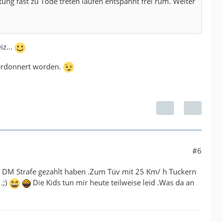
ng fast zu Tode treten laufen entspannt frei rum. Weiter
iz...
verdonnert worden.
#6
.30 DM Strafe gezahlt haben .Zum Tüv mit 25 Km/ h Tuckern
.;)
Die Kids tun mir heute teilweise leid .Was da an