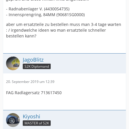
- Radnabenlager V. (44300S4735)
- Innensprengring, 84MM (90681SG0000)
aber um ersatzteile zu bestellen muss man 3-4 tage warten
: / irgendwelche ideen wo man ersatzteile schneller
bestellen kann?
JagoBlitz
S2K Diplomand
20. September 2019 um 12:39
FAG Radlagersatz 713617450
Kiyoshi
MASTER of S2K