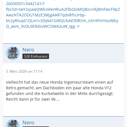
26030501/3442141/?
fbclid=IwY2xjawQWEoVleHRuA2FlbQIxMQBzcnRjBmFwcF9pZ
AwzNTA2ODU1MzE3MjgAAR7qdvRfsUrbp-
kn2yRluq61QLm1ctDyk41GWQLNAE90RSm_iiXrHFmYouWby
Q_aem_3sOL9ERdIuWCOWA2uW_tgg
Nero
S2K Enthusiast
5. März 2026 um 17:14
vielleicht hat das neue Honda Ingenieursteam einen auf
Retro gemacht, am Dachboden ein paar alte Honda V12
gefunden und die Kurbelwelle in der Mitte durchgesägt.
Reicht dann je für zwei V6....
Nero