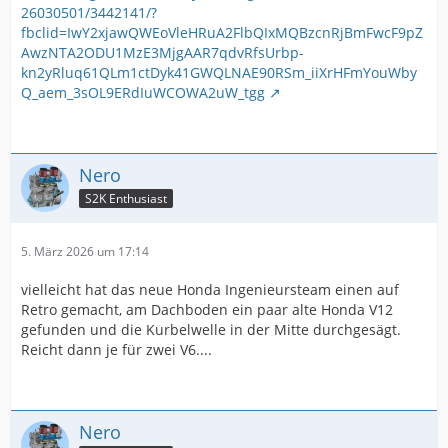
26030501/3442141/?
fbclid=IwY2xjawQWEoVleHRuA2FlbQIxMQBzcnRjBmFwcF9pZ
AwzNTA2ODU1MzE3MjgAAR7qdvRfsUrbp-
kn2yRluq61QLm1ctDyk41GWQLNAE90RSm_iiXrHFmYouWby
Q_aem_3sOL9ERdIuWCOWA2uW_tgg
Nero
S2K Enthusiast
5. März 2026 um 17:14
vielleicht hat das neue Honda Ingenieursteam einen auf
Retro gemacht, am Dachboden ein paar alte Honda V12
gefunden und die Kurbelwelle in der Mitte durchgesägt.
Reicht dann je für zwei V6....
Nero